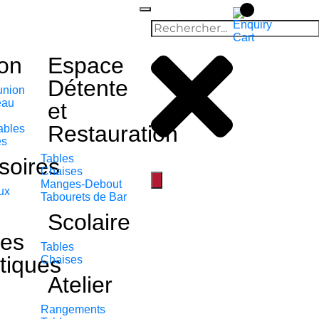
on
Espace
Détente
union
eau
et
Restauration
ables
es
Tables
soires
Chaises
Manges-Debout
ux
Tabourets de Bar
Scolaire
es
Tables
tiques
Chaises
Atelier
Rangements