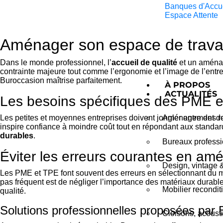
Banques d'Accu
Espace Attente
Aménager son espace de travai
Dans le monde professionnel, l’
accueil de qualité
et un aménag
contrainte majeure tout comme l’ergonomie et l’image de l’entr
Buroccasion maîtrise parfaitement.
À PROPOS
ACTUALITÉS
Les besoins spécifiques des PME 
Aménagement de 
Les petites et moyennes entreprises doivent jongler entre des r
inspire confiance à moindre coût tout en répondant aux standard
durables
.
Bureaux professio
Éviter les erreurs courantes en a
Design, vintage 
Les PME et TPE font souvent des erreurs en sélectionnant du 
pas fréquent est de négliger l’importance des matériaux durab
Mobilier recondit
qualité.
Solutions professionnelles proposées par
Cloisons, acousti