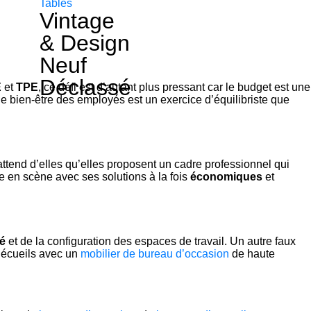
Tables
Vintage
& Design
Neuf
Déclassé
E
et
TPE
, ce défi est d’autant plus pressant car le budget est une
 le bien-être des employés est un exercice d’équilibriste que
attend d’elles qu’elles proposent un cadre professionnel qui
re en scène avec ses solutions à la fois
économiques
et
é
et de la configuration des espaces de travail. Un autre faux
s écueils avec un
mobilier de bureau d’occasion
de haute