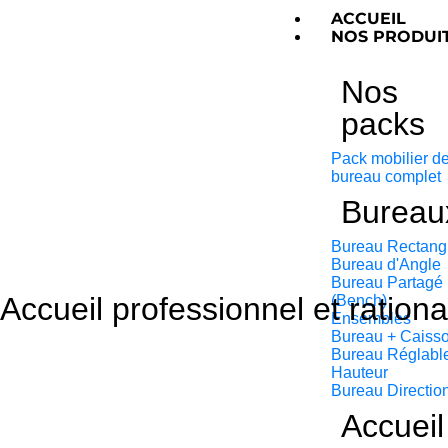
ACCUEIL
NOS PRODUI
Nos
packs
Pack mobilier d
bureau complet
Bureau
Bureau Rectang
Bureau d'Angle
Bureau Partagé
Accueil professionnel et rationa
(Bench)
Ensembles
Bureau + Caiss
Bureau Réglabl
Hauteur
Bureau Directio
Accueil