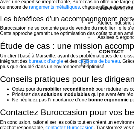
Avec une expertise irréprochable, Buroccasion offre une large 
ou encore de
rangements métalliques
, chaque offre est pensée 
Collectivités, sc
Les bénéfices d’un accompagnement pers
Atelier, industrie
Buroccasion ne se contente pas de vendre du mobilier : elle s’
Cette approche garantit une optimisation des coûts tout en amélio
Assises & ergono
Étude de cas : une mission accompl
CONTACT
Un client basé à Marseille, ayant des problématiques de crois
intégrant des
bureaux d’angle
et des
caissons de bureau
. Grâc
X
plus que doublé dans un environnement optimisé.
Conseils pratiques pour les dirigea
Optez pour du
mobilier reconditionné
pour réduire les co
Priorisez des
solutions modulables
qui peuvent être réo
Ne négligez pas l’importance d’une
bonne ergonomie
po
Contactez Buroccasion pour vos 
En conclusion, rationaliser les coûts tout en créant un enviro
d’achat responsable,
contactez Buroccasion
. Transformez vos 