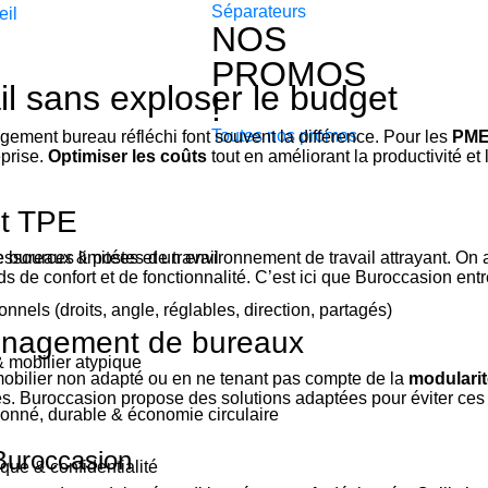
Séparateurs
eil
NOS
PROMOS
l sans exploser le budget
!
Toutes nos promos
ement bureau réfléchi font souvent la différence. Pour les
PM
eprise.
Optimiser les coûts
tout en améliorant la productivité et
et TPE
bureaux & postes de travail
essources limitées et un environnement de travail attrayant. On 
s de confort et de fonctionnalité. C’est ici que Buroccasion ent
nnels (droits, angle, réglables, direction, partagés)
ménagement de bureaux
& mobilier atypique
mobilier non adapté ou en ne tenant pas compte de la
modularit
les. Buroccasion propose des solutions adaptées pour éviter ce
ionné, durable & économie circulaire
 Buroccasion
que & confidentialité