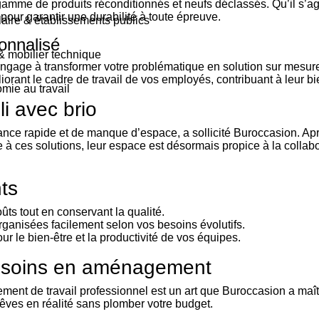
gamme de produits réconditionnés et neufs déclassés. Qu’il s’a
pour garantir une durabilité à toute épreuve.
olaire & établissements publics
onnalisé
 & mobilier technique
engage à transformer votre problématique en solution sur mesure
rant le cadre de travail de vos employés, contribuant à leur bien
mie au travail
i avec brio
sance rapide et de manque d’espace, a sollicité Buroccasion. A
e à ces solutions, leur espace est désormais propice à la collabora
nts
ûts tout en conservant la qualité.
rganisées facilement selon vos besoins évolutifs.
ur le bien-être et la productivité de vos équipes.
besoins en aménagement
nnement de travail professionnel est un art que Buroccasion a 
rêves en réalité sans plomber votre budget.