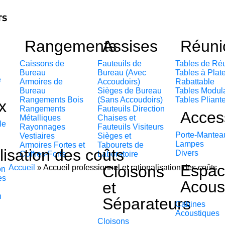
TS
Rangements
Assises
Réuni
Caissons de
Fauteuils de
Tables de Ré
Bureau
Bureau (Avec
Tables à Plat
e
Armoires de
Accoudoirs)
Rabattable
Bureau
Sièges de Bureau
Tables Modul
Rangements Bois
(Sans Accoudoirs)
Tables Pliant
x
Rangements
Fauteuils Direction
Acces
Métalliques
Chaises et
le
Rayonnages
Fauteuils Visiteurs
Porte-Mantea
Vestiaires
Sièges et
Lampes
Armoires Fortes et
Tabourets de
lisation des coûts
Divers
Coffres-Forts
Laboratoire
Espac
Cloisons
Accueil
»
Accueil professionnel et rationalisation des coûts
on
es
Acous
et
n
Séparateurs
Cabines
Acoustiques
Cloisons