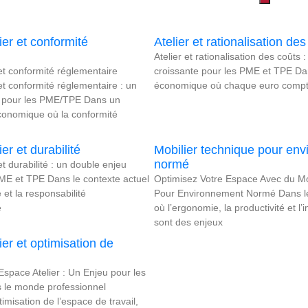
lier et conformité
Atelier et rationalisation de
Atelier et rationalisation des coûts 
 et conformité réglementaire
croissante pour les PME et TPE Da
 et conformité réglementaire : un
économique où chaque euro compt
e pour les PME/TPE Dans un
onomique où la conformité
ier et durabilité
Mobilier technique pour en
normé
 et durabilité : un double enjeu
PME et TPE Dans le contexte actuel
Optimisez Votre Espace Avec du Mo
é et la responsabilité
Pour Environnement Normé Dans le
e
où l’ergonomie, la productivité et 
sont des enjeux
lier et optimisation de
’Espace Atelier : Un Enjeu pour les
le monde professionnel
ptimisation de l’espace de travail,