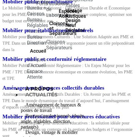
Mobilier public reconditionné
Ensembles
Divers
Forts
Tabourets
Tables
Bureau +
Le Mobilier Public Reconditionné : Une Solution Durable et Économique
de
Vintage
Espaces
Caisson
pour les PME/TPE Dans un contexte économique complexe, optimiser son
Laboratoire
&
Acoustiques
Bureau
Design
budget tout en répondant aux
Cloisons
Cabines
Réglables
Neuf
et
Mobilier pour établissements culturels
Déclassé
Acoustiques
Hauteur
Séparateurs
Bureau
Mobilier pour Établissements Culturels : Une Solution Adaptée aux PME et
Cloisons
Direction
TPE Dans un monde où l’image et l’ergonomie jouent un rôle prépondérant
Séparateurs
dans la
Accueil
Mobilier public et conformité réglementaire
Banques
d'Accueil
Mobilier Public et Conformité Réglementaire : Un Enjeu Majeur pour les
Espace
PME / TPE Dans un contexte économique en constante évolution, les PME
Attente
et TPE
Aménagement d’espaces collectifs durables
À PROPOS
ACTUALITÉS
Aménagement d’Espaces Collectifs Durables : Un Avenir pour les PME et
TPE Dans le monde dynamique du travail d’aujourd’hui, l’aménagement
Aménagement de bureaux &
d’espaces collectifs durables n’est plus
postes de travail
Bureaux professionnels (droits,
Mobilier professionnel pour structures éducatives
angle, réglables, direction,
Mobilier professionnel pour structures éducatives : la solution idéale pour
partagés)
les PME et TPE Dans un contexte où la gestion des budgets et l’ergonomie
Design, vintage & mobilier
sont