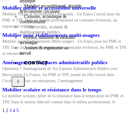
atypique
Mobilier reconditionné, durable
Mobilier public et accessibilité universelle
& économie circulaire
Mobilier Public et Accessibilité Universelle : Un Enjeu Crucial pour les
Cloisons, acoustique &
PME et TPE Dans un monde professionnel en constante évolution, où
confidentialité
ergonomie et image
Collectivités, scolaire &
établissements publics
Mobilier pour établissements multi-usagers
Atelier, industrie & mobilier
Mobilier pour Établissements Multi-usagers : Un Enjeu pour les PME et
technique
TPE Dans un contexte économique en constante évolution, les PME et TPE
Assises & ergonomie au
travail
se retrouvent
Aménagement d’espaces administratifs publics
CONTACT
Optimisez l’Aménagement de Vos Espaces Administratifs Publics avec
Buroccasion En France, les PME et TPE jouent un rôle crucial dans
l’économie. Pour ces entreprises, l’aménagement
X
Mobilier scolaire et résistance dans le temps
Le mobilier scolaire, pilier de la résistance dans le temps pour les PME et
TPE Dans le secteur éducatif comme dans le milieu professionnel, le
1
2
3
4
5