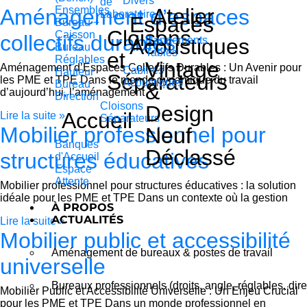
Divers
de
Ensembles
Atelier
Aménagement d’espaces
Laboratoire
Espaces
Bureau +
Cloisons
Caisson
collectifs durables
Acoustiques
Rangements
Bureau
Tables
et
Réglables
Vintage
Aménagement d’Espaces Collectifs Durables : Un Avenir pour
Cabines
Hauteur
Séparateurs
les PME et TPE Dans le monde dynamique du travail
Acoustiques
Bureau
&
d’aujourd’hui, l’aménagement
Direction
Cloisons
Design
Accueil
Lire la suite »
Séparateurs
Mobilier professionnel pour
Neuf
Banques
Déclassé
structures éducatives
d'Accueil
Espace
Attente
Mobilier professionnel pour structures éducatives : la solution
idéale pour les PME et TPE Dans un contexte où la gestion
À PROPOS
ACTUALITÉS
Lire la suite »
Mobilier public et accessibilité
Aménagement de bureaux & postes de travail
universelle
Bureaux professionnels (droits, angle, réglables, dire
Mobilier Public et Accessibilité Universelle : Un Enjeu Crucial
pour les PME et TPE Dans un monde professionnel en