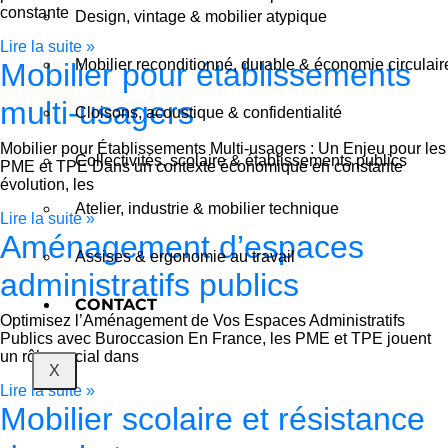
constante
Design, vintage & mobilier atypique
Lire la suite »
Mobilier reconditionné, durable & économie circulair
Mobilier pour établissements
multi-usagers
Cloisons, acoustique & confidentialité
Mobilier pour Établissements Multi-usagers : Un Enjeu pour les
Collectivités, scolaire & établissements publics
PME et TPE Dans un contexte économique en constante
évolution, les
Atelier, industrie & mobilier technique
Lire la suite »
Aménagement d’espaces
Assises & ergonomie au travail
administratifs publics
CONTACT
Optimisez l’Aménagement de Vos Espaces Administratifs
Publics avec Buroccasion En France, les PME et TPE jouent
un rôle crucial dans
X
Lire la suite »
Mobilier scolaire et résistance