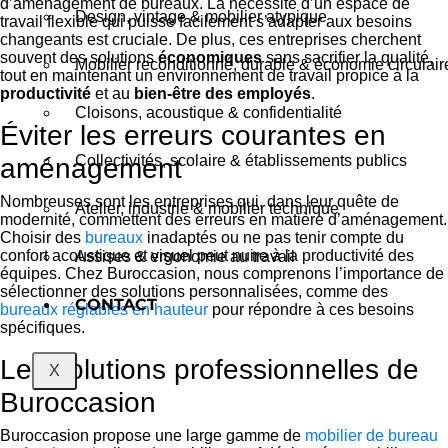
d’aménagement de bureaux. La nécessité d’un espace de
Design, vintage & mobilier atypique
travail flexible qui puisse facilement s’adapter aux besoins
changeants est cruciale. De plus, ces entreprises cherchent
souvent des solutions
économiques
sans sacrifier la qualité,
Mobilier reconditionné, durable & économie circulair
tout en maintenant un environnement de travail propice à la
productivité
et au
bien-être des employés
.
Cloisons, acoustique & confidentialité
Éviter les erreurs courantes en
Collectivités, scolaire & établissements publics
aménagement
Nombreuses sont les entreprises qui, dans leur quête de
Atelier, industrie & mobilier technique
modernité, commettent des erreurs en matière d’aménagement.
Choisir des
bureaux
inadaptés ou ne pas tenir compte du
confort acoustique et visuel peut nuire à la productivité des
Assises & ergonomie au travail
équipes. Chez Buroccasion, nous comprenons l’importance de
sélectionner des solutions personnalisées, comme des
CONTACT
bureaux réglables en hauteur
pour répondre à ces besoins
spécifiques.
Les solutions professionnelles de
X
Buroccasion
Buroccasion propose une large gamme de
mobilier de bureau