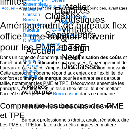
limites
Divers
de
Ensembles
Atelier
Laboratoire
Espaces
Accueil
»
Aménagement de bureaux flex office : principes, avantages
Bureau +
et limites
Cloisons
Caisson
Acoustiques
Rangements
Bureau
Tables
Aménagement de bureaux flex
et
Réglables
Vintage
Cabines
Hauteur
Séparateurs
office : une solution d’avenir
Acoustiques
Bureau
&
Direction
pour les PME et TPE
Cloisons
Design
Accueil
Séparateurs
Neuf
Dans un contexte économique où l’
optimisation des coûts
et
Banques
l’amélioration de l’
efficacité
sont cruciales, l’aménagement de
Déclassé
d'Accueil
bureaux en
flex office
s’impose comme une solution innovante.
Espace
Cette approche moderne répond aux enjeux de flexibilité, de
Attente
confort et d’
image de marque
pour les entreprises de toute
taille, notamment les PME et TPE. Découvrons ensemble les
À PROPOS
principes, avantages et limites du flex office, tout en mettant
ACTUALITÉS
l’accent sur l’expertise de
Buroccasion
dans ce domaine.
Comprendre les besoins des PME
Aménagement de bureaux & postes de travail
et TPE
Bureaux professionnels (droits, angle, réglables, dire
Les PME et TPE font face à des défis uniques en matière