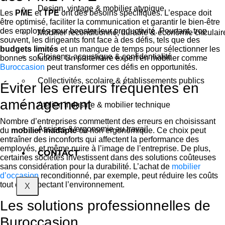
Design, vintage & mobilier atypique
Les
PME
et
TPE
ont des besoins spécifiques. L’espace doit
être optimisé, faciliter la communication et garantir le bien-être
des employés pour booster leur productivité. Pourtant, trop
Mobilier reconditionné, durable & économie circulair
souvent, les dirigeants font face à des défis, tels que des
budgets limités
et un manque de temps pour sélectionner les
Cloisons, acoustique & confidentialité
bonnes solutions. Un partenaire expert en mobilier comme
Buroccasion
peut transformer ces défis en opportunités.
Collectivités, scolaire & établissements publics
Éviter les erreurs fréquentes en
aménagement
Atelier, industrie & mobilier technique
Nombre d’entreprises commettent des erreurs en choisissant
Assises & ergonomie au travail
du
mobilier inadapté
ou non ergonomique. Ce choix peut
entraîner des inconforts qui affectent la performance des
employés, et même nuire à l’image de l’entreprise. De plus,
CONTACT
certaines sociétés investissent dans des solutions coûteuses
sans considération pour la durabilité. L’achat de
mobilier
d’occasion
reconditionné, par exemple, peut réduire les coûts
tout en respectant l’environnement.
X
Les solutions professionnelles de
Buroccasion