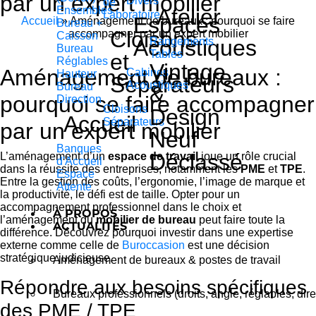
par un expert mobilier
Divers
de
Ensembles
Atelier
Laboratoire
Espaces
Accueil
»
Aménagement de bureaux : pourquoi se faire
Bureau +
Cloisons
accompagner par un expert mobilier
Caisson
Acoustiques
Rangements
Bureau
Tables
et
Réglables
Vintage
Aménagement de bureaux :
Cabines
Hauteur
Séparateurs
Acoustiques
Bureau
&
pourquoi se faire accompagner
Direction
Cloisons
Design
Accueil
Séparateurs
par un expert mobilier
Neuf
Banques
Déclassé
L’aménagement d’un
espace de travail
joue un rôle crucial
d'Accueil
dans la réussite des entreprises, notamment les
PME
et
TPE
.
Espace
Entre la gestion des coûts, l’ergonomie, l’image de marque et
Attente
la productivité, le défi est de taille. Opter pour un
accompagnement professionnel dans le choix et
À PROPOS
l’aménagement du
mobilier de bureau
peut faire toute la
ACTUALITÉS
différence. Découvrez pourquoi investir dans une expertise
externe comme celle de
Buroccasion
est une décision
stratégique judicieuse.
Aménagement de bureaux & postes de travail
Répondre aux besoins spécifiques
Bureaux professionnels (droits, angle, réglables, dire
des PME / TPE