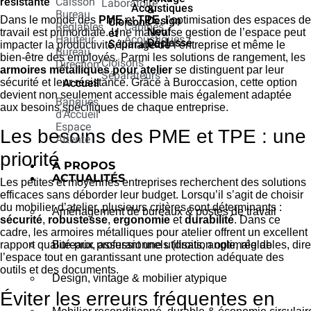
résistante
Caisson
Laboratoire
Acoustiques
&
Bureau
Dans le monde des
PME
et
TPE
, l’optimisation des espaces de
Design
Cloisons
Réglables
Cabines
Neuf
travail est primordiale. Une mauvaise gestion de l’espace peut
et
Hauteur
Acoustiques
Déclassé
Séparateurs
impacter la productivité, l’image de l’entreprise et même le
Bureau
bien-être des employés. Parmi les solutions de rangement, les
Cloisons
Direction
armoires métalliques pour atelier
se distinguent par leur
Séparateurs
sécurité et leur résistance. Grâce à Buroccasion, cette option
Accueil
devient non seulement accessible mais également adaptée
Banques
aux besoins spécifiques de chaque entreprise.
d'Accueil
Espace
Les besoins des PME et TPE : une
Attente
priorité
À PROPOS
ACTUALITÉS
Les petites et moyennes entreprises recherchent des solutions
efficaces sans déborder leur budget. Lorsqu’il s’agit de choisir
du mobilier d’atelier, plusieurs critères sont déterminants :
Aménagement de bureaux & postes de travail
sécurité
,
robustesse
,
ergonomie
et
durabilité
. Dans ce
cadre, les armoires métalliques pour atelier offrent un excellent
rapport qualité-prix, assurant une utilisation optimale de
Bureaux professionnels (droits, angle, réglables, dire
l’espace tout en garantissant une protection adéquate des
outils et des documents.
Design, vintage & mobilier atypique
Éviter les erreurs fréquentes en