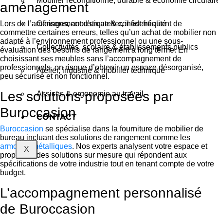
Mobilier reconditionné, durable & économie circulair
aménagement
Lors de l’aménagement d’un atelier, il est fréquent de
Cloisons, acoustique & confidentialité
commettre certaines erreurs, telles qu’un achat de mobilier non
adapté à l’environnement professionnel ou une sous-
Collectivités, scolaire & établissements publics
évaluation des besoins de rangement à long terme. En
choisissant ses meubles sans l’accompagnement de
professionnels, on risque d’obtenir un espace désorganisé,
Atelier, industrie & mobilier technique
peu sécurisé et non fonctionnel.
Les solutions proposées par
Assises & ergonomie au travail
Buroccasion
CONTACT
Buroccasion
se spécialise dans la fourniture de mobilier de
bureau incluant des solutions de rangement comme les
armoires métalliques
. Nos experts analysent votre espace et
X
proposent des solutions sur mesure qui répondent aux
spécifications de votre industrie tout en tenant compte de votre
budget.
L’accompagnement personnalisé
de Buroccasion