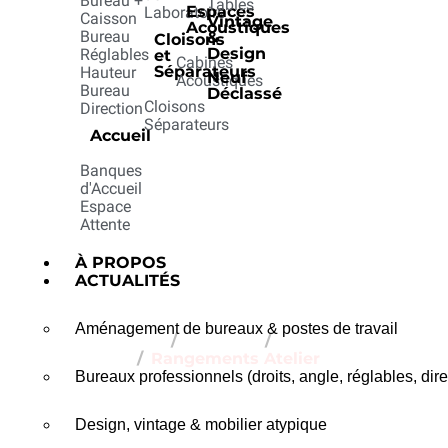
Bureau +
Tables
Espaces
Laboratoire
Caisson
Vintage
Acoustiques
Bureau
&
Cloisons
Design
Réglables
et
Cabines
Séparateurs
Hauteur
Neuf
Acoustiques
Bureau
Rangeme
Déclassé
Cloisons
Direction
Séparateurs
Accueil
Banques
Atelier
d'Accueil
Espace
Attente
À PROPOS
ACTUALITÉS
Aménagement de bureaux & postes de travail
Home
Produits
Atelier
Rangements Atelier
Bureaux professionnels (droits, angle, réglables, dire
Design, vintage & mobilier atypique