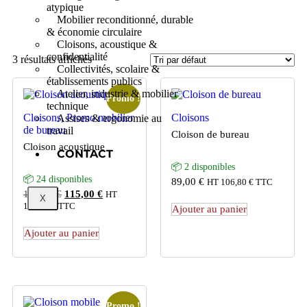
atypique
Mobilier reconditionné, durable
& économie circulaire
Cloisons, acoustique &
confidentialité
3 résultats affichés
Collectivités, scolaire &
établissements publics
Atelier, industrie & mobilier
Promo !
technique
Cloisons, Promo mobilier
Cloisons
Assises & ergonomie au
de bureau
travail
Cloison de bureau
Cloison acoustique
CONTACT
📦 2 disponibles
📦 24 disponibles
89,00
€
HT
106,80
€
TTC
160,00
€
115,00
€
HT
X
138,00
€
TTC
Ajouter au panier
Ajouter au panier
Promo !