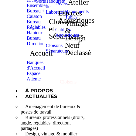
Atelier
Forts
Tabourets
Divers
Ensembles
de
Bureau +
Rangements
Espaces
Laboratoire
Caisson
Tables
Cloisons
Acoustiques
Cloisons
Bureau
Vintage
Réglables
et
&
Cabines
Hauteur
Séparateurs
Acoustiques
Design
Bureau
Direction
Neuf
Cloisons
Séparateurs
Déclassé
Accueil
Banques
Home
d'Accueil
Produits
Espace
Cloisons et Séparateurs
Attente
Cloisons
À PROPOS
ACTUALITÉS
Aménagement de bureaux &
postes de travail
Bureaux professionnels (droits,
angle, réglables, direction,
partagés)
Design, vintage & mobilier