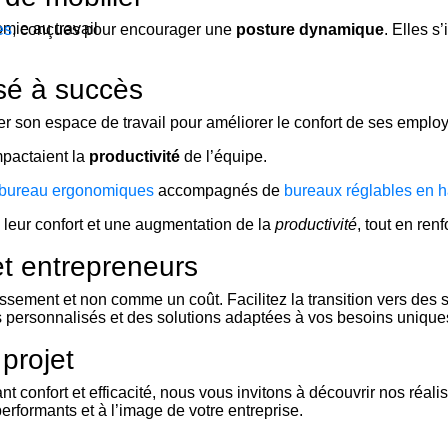
mie au travail
es
, conçues pour encourager une
posture dynamique
. Elles s
isé à succès
er son espace de travail pour améliorer le confort de ses employé
mpactaient la
productivité
de l’équipe.
e bureau ergonomiques
accompagnés de
bureaux réglables en h
 leur confort et une augmentation de la
productivité
, tout en ren
et entrepreneurs
ement et non comme un coût. Facilitez la transition vers des sol
ls personnalisés et des solutions adaptées à vos besoins unique
projet
nt confort et efficacité, nous vous invitons à découvrir nos réali
rformants et à l’image de votre entreprise.