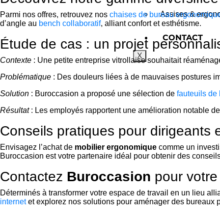
Assises & ergono
Parmi nos offres, retrouvez nos
chaises de bureau ergonomiqu
d’angle au
bench collaboratif
, alliant confort et esthétisme.
CONTACT
Étude de cas : un projet personnal
X
Contexte
: Une petite entreprise vitrollaise souhaitait réaménag
Problématique
: Des douleurs liées à de mauvaises postures i
Solution
: Buroccasion a proposé une sélection de
fauteuils d
Résultat
: Les employés rapportent une amélioration notable de
Conseils pratiques pour dirigeants 
Envisagez l’achat de
mobilier ergonomique
comme un investiss
Buroccasion est votre partenaire idéal pour obtenir des consei
Contactez
Buroccasion
pour votre 
Déterminés à transformer votre espace de travail en un lieu allia
internet
et explorez nos solutions pour aménager des bureaux pe