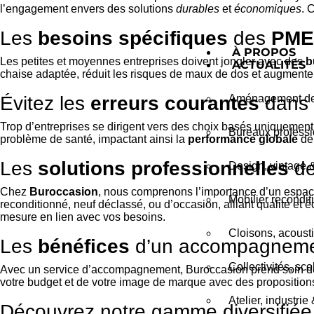
l’engagement envers des solutions
durables
et
économiques
. 
Les
besoins spécifiques
des
PME
À PROPOS
Les petites et moyennes entreprises doivent jongler avec des
b
ACTUALITÉS
chaise adaptée, réduit les risques de maux de dos et augmente
Évitez les
erreurs courantes
dans l
Aménagement de 
Trop d’entreprises se dirigent vers des choix basés uniquement
Bureaux professio
problème de santé, impactant ainsi la
performance globale
de 
Les
solutions professionnelles
d
Design, vintage 
Chez
Buroccasion
, nous comprenons l’importance d’un espac
Mobilier recondit
reconditionné, neuf déclassé, ou d’occasion, alliant qualité e
mesure en lien avec vos besoins.
Cloisons, acousti
Les
bénéfices
d’un accompagnemen
Collectivités, sc
Avec un service d’accompagnement, Buroccasion prend soin de
votre budget et de votre image de marque avec des propositions 
Atelier, industrie
Découvrez notre gamme diversifiée 