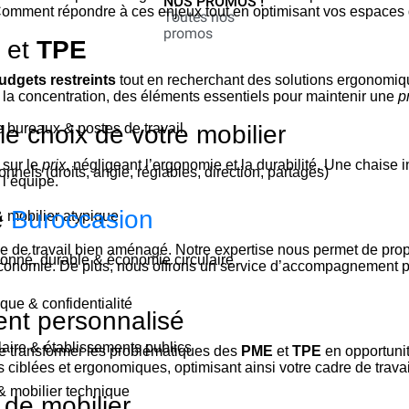
NOS PROMOS !
Comment répondre à ces enjeux tout en optimisant vos espaces d
Toutes nos
promos
et
TPE
udgets restreints
tout en recherchant des solutions ergonomiq
 la concentration, des éléments essentiels pour maintenir une
p
e choix de votre mobilier
bureaux & postes de travail
 sur le
prix
, négligeant l’ergonomie et la durabilité. Une chaise
nnels (droits, angle, réglables, direction, partagés)
l’équipe.
e
Buroccasion
& mobilier atypique
e de travail bien aménagé. Notre expertise nous permet de pr
ionné, durable & économie circulaire
t économie. De plus, nous offrons un service d’accompagnement p
que & confidentialité
t personnalisé
olaire & établissements publics
 transformer les problématiques des
PME
et
TPE
en opportunit
ciblées et ergonomiques, optimisant ainsi votre cadre de travai
 & mobilier technique
de mobilier