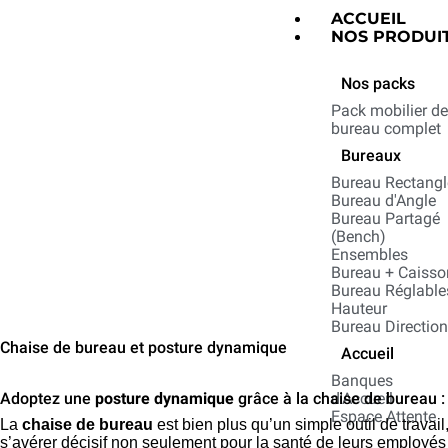
ACCUEIL
NOS PRODUI
Nos packs
Pack mobilier d
bureau complet
Bureaux
Bureau Rectangl
Bureau d'Angle
Bureau Partagé
(Bench)
Ensembles
Bureau + Caisso
Bureau Réglable
Hauteur
Bureau Directio
Chaise de bureau et posture dynamique
Accueil
Banques
Adoptez une
posture dynamique
grâce à la chaise de bureau :
d'Accueil
Espace Attente
La
chaise de bureau
est bien plus qu’un simple outil de travail,
s’avérer décisif non seulement pour la santé de leurs employés 