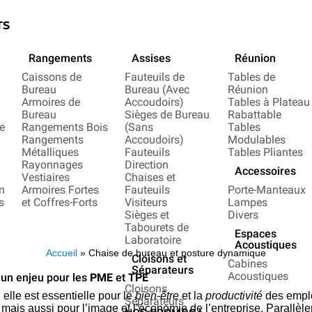
TS
Rangements
Assises
Réunion
e
Caissons de
Fauteuils de
Tables de
Bureau
Bureau (Avec
Réunion
Armoires de
Accoudoirs)
Tables à Plateau
Bureau
Sièges de Bureau
Rabattable
e
Rangements Bois
(Sans
Tables
Rangements
Accoudoirs)
Modulables
Métalliques
Fauteuils
Tables Pliantes
Rayonnages
Direction
Accessoires
Vestiaires
Chaises et
n
Armoires Fortes
Fauteuils
Porte-Manteaux
s
et Coffres-Forts
Visiteurs
Lampes
Sièges et
Divers
n
Tabourets de
Espaces
Laboratoire
Acoustiques
Accueil
»
Chaise de bureau et posture dynamique
Cloisons et
Cabines
Séparateurs
Acoustiques
 un enjeu pour les
PME
et
TPE
Cloisons
 elle est essentielle pour le
bien-être
et la
productivité
des empl
Séparateurs
mais aussi pour l’image et l’économie de l’entreprise. Parallèle