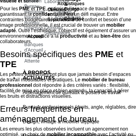
visuelle et sonore
Caisson
Laboratoire
Acoustiques
&
Bureau
Pour les
PME
et
TPE
, optimiser l’espace de travail tout en
Design
Cloisons
Réglables
Cabines
Neuf
garantissant la
confidentialité
est un défi majeur. Entre
et
Hauteur
Acoustiques
Déclassé
Séparateurs
contraintes budgétaires, recherche de confort et besoin d’une
Bureau
image professionnelle, il est crucial de trouver un
mobilier
Cloisons
Direction
adapté
. Outre l’esthétique, l’objectif est également d’assurer un
Séparateurs
environnement propice à la
productivité
et au
bien-être
des
Accueil
collaborateurs.
Banques
d'Accueil
Besoins spécifiques des
PME
et
Espace
Attente
TPE
À PROPOS
Les petites entreprises ont plus que jamais besoin d’espaces
ACTUALITÉS
de travail modulables et pratiques. Le
mobilier de bureau
professionnel
doit répondre à des critères variés : flexibilité,
facilité de mise en place et bien entendu, la capacité à gérer
Aménagement de bureaux & postes de travail
les bruits et distractions visuelles.
Erreurs fréquentes en
Bureaux professionnels (droits, angle, réglables, dire
aménagement de bureau
Design, vintage & mobilier atypique
Les erreurs les plus observées incluent un agencement non
optimisé, un choix de
mobilier incompatible
avec l’activité ou