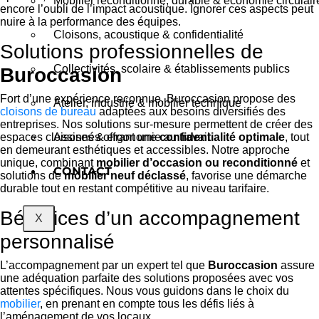
Mobilier reconditionné, durable & économie circulair
encore l’oubli de l’impact acoustique. Ignorer ces aspects peut
nuire à la performance des équipes.
Cloisons, acoustique & confidentialité
Solutions professionnelles de
Collectivités, scolaire & établissements publics
Buroccasion
Fort d’une expérience reconnue, Buroccasion propose des
Atelier, industrie & mobilier technique
cloisons de bureau
adaptées aux besoins diversifiés des
entreprises. Nos solutions sur-mesure permettent de créer des
espaces cloisonnés offrant une
confidentialité optimale
, tout
Assises & ergonomie au travail
en demeurant esthétiques et accessibles. Notre approche
unique, combinant
mobilier d’occasion ou reconditionné
et
CONTACT
solutions de
mobilier neuf déclassé
, favorise une démarche
durable tout en restant compétitive au niveau tarifaire.
Bénéfices d’un accompagnement
X
personnalisé
L’accompagnement par un expert tel que
Buroccasion
assure
une adéquation parfaite des solutions proposées avec vos
attentes spécifiques. Nous vous guidons dans le choix du
mobilier
, en prenant en compte tous les défis liés à
l’aménagement de vos locaux.