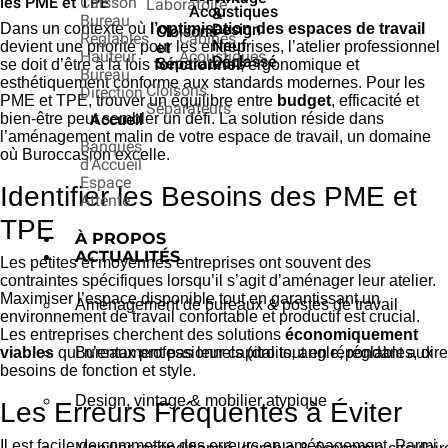
les PME et TPE
Caisson
Laboratoire
Acoustiques
&
Bureau
Dans un contexte où
l’optimisation des espaces de travail
Design
Cloisons
Réglables
Cabines
Neuf
devient une priorité pour les entreprises, l’atelier professionnel
et
Hauteur
Acoustiques
Déclassé
Séparateurs
se doit d’être à la fois
fonctionnel
, ergonomique et
Bureau
esthétiquement conforme aux standards modernes. Pour les
Cloisons
Direction
PME et TPE, trouver un équilibre entre
budget
, efficacité et
Séparateurs
bien-être peut sembler un défi. La solution réside dans
Accueil
l’aménagement malin de votre espace de travail, un domaine
Banques
où Buroccasion excelle.
d'Accueil
Espace
Identifier les Besoins des PME et
Attente
TPE
À PROPOS
ACTUALITÉS
Les petites et moyennes entreprises ont souvent des
contraintes spécifiques lorsqu’il s’agit d’aménager leur atelier.
Maximiser l’espace disponible tout en garantissant un
Aménagement de bureaux & postes de travail
environnement de travail confortable et productif est crucial.
Les entreprises cherchent des solutions
économiquement
viables
qui n’entament pas leur capital tout en répondant aux
Bureaux professionnels (droits, angle, réglables, dire
besoins de fonction et style.
Design, vintage & mobilier atypique
Les Erreurs Fréquentes à Éviter
Il est facile de commettre des erreurs en aménagement. Parmi