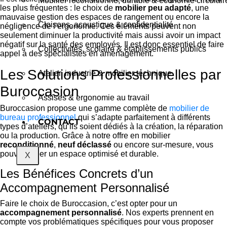
Mobilier reconditionné, durable & économie circulair
les plus fréquentes : le choix de
mobilier peu adapté
, une
mauvaise gestion des espaces de rangement ou encore la
Cloisons, acoustique & confidentialité
négligence de l’ergonomie. Ces éléments peuvent non
seulement diminuer la productivité mais aussi avoir un impact
négatif sur la santé des employés. Il est donc essentiel de faire
Collectivités, scolaire & établissements publics
appel à des spécialistes en aménagement.
Les Solutions Professionnelles par
Atelier, industrie & mobilier technique
Buroccasion
Assises & ergonomie au travail
Buroccasion propose une gamme complète de
mobilier de
bureau professionnel
qui s’adapte parfaitement à différents
CONTACT
types d’ateliers, qu’ils soient dédiés à la création, la réparation
ou la production. Grâce à notre offre en mobilier
reconditionné
,
neuf déclassé
ou encore sur-mesure, vous
pouvez créer un espace optimisé et durable.
X
Les Bénéfices Concrets d’un
Accompagnement Personnalisé
Faire le choix de Buroccasion, c’est opter pour un
accompagnement personnalisé
. Nos experts prennent en
compte vos problématiques spécifiques pour vous proposer