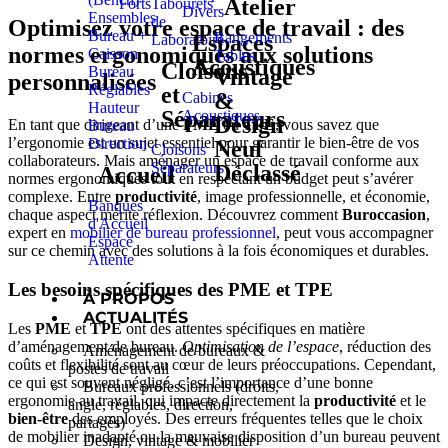
Atelier
Forts
Tabourets
Divers
Ensembles
de
Optimisez votre espace de travail : des
Bureau +
Rangements
Espaces
Laboratoire
normes ergonomiques aux solutions
Caisson
Tables
Acoustiques
Cloisons
Bureau
Vintage
personnalisées
Réglables
et
&
Cabines
Hauteur
Séparateurs
Acoustiques
Design
En tant que dirigeant d’une
PME
ou
TPE
, vous savez que
Bureau
l’ergonomie est un sujet essentiel pour garantir le bien-être de vos
Direction
Neuf
Cloisons
collaborateurs. Mais aménager un espace de travail conforme aux
Séparateurs
Déclassé
Accueil
normes ergonomiques tout en respectant un budget peut s’avérer
complexe. Entre
productivité
, image professionnelle, et économie,
Banques
chaque aspect mérite réflexion. Découvrez comment
Buroccasion
,
d'Accueil
expert en
mobilier de bureau professionnel
, peut vous accompagner
Espace
sur ce chemin avec des solutions à la fois économiques et durables.
Attente
Les besoins spécifiques des PME et TPE
À PROPOS
ACTUALITÉS
Les
PME
et
TPE
ont des attentes spécifiques en matière
d’aménagement de bureau.
Optimisation de l’espace
, réduction des
Aménagement de bureaux &
coûts et flexibilité sont au cœur de leurs préoccupations. Cependant,
postes de travail
ce qui est souvent négligé, c’est l’importance d’une bonne
Bureaux professionnels (droits,
ergonomie au travail, qui impacte directement la
productivité
et le
angle, réglables, direction,
bien-être
des employés. Des erreurs fréquentes telles que le choix
partagés)
de mobilier inadapté ou la mauvaise disposition d’un bureau peuvent
Design, vintage & mobilier