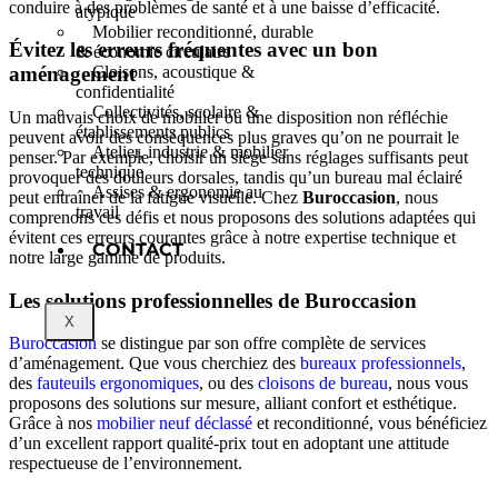
conduire à des problèmes de santé et à une baisse d’efficacité.
atypique
Mobilier reconditionné, durable
Évitez les erreurs fréquentes avec un bon
& économie circulaire
Cloisons, acoustique &
aménagement
confidentialité
Collectivités, scolaire &
Un mauvais choix de mobilier ou une disposition non réfléchie
établissements publics
peuvent avoir des conséquences plus graves qu’on ne pourrait le
Atelier, industrie & mobilier
penser. Par exemple, choisir un siège sans réglages suffisants peut
technique
provoquer des douleurs dorsales, tandis qu’un bureau mal éclairé
Assises & ergonomie au
peut entraîner de la fatigue visuelle. Chez
Buroccasion
, nous
travail
comprenons ces défis et nous proposons des solutions adaptées qui
évitent ces erreurs courantes grâce à notre expertise technique et
CONTACT
notre large gamme de produits.
Les solutions professionnelles de Buroccasion
X
Buroccasion
se distingue par son offre complète de services
d’aménagement. Que vous cherchiez des
bureaux professionnels
,
des
fauteuils ergonomiques
, ou des
cloisons de bureau
, nous vous
proposons des solutions sur mesure, alliant confort et esthétique.
Grâce à nos
mobilier neuf déclassé
et reconditionné, vous bénéficiez
d’un excellent rapport qualité-prix tout en adoptant une attitude
respectueuse de l’environnement.