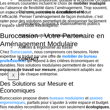
Mobilier reconditionné, durable & économie circulair
Les erreurs courantes incluent le choix de
mobilier inadapté
ou l’absence de flexibilité dans l’aménagement. Trop souvent,
Cloisons, acoustique & confidentialité
un espace mal conçu entrave la
circulation
et réduit
l’efficacité. Penser l’aménagement de façon évolutive, c’est
opter pour des solutions permettant de réorganiser facilement
Collectivités, scolaire & établissements publics
l’espace sans coûts extravagants.
Buroccasion : Votre Partenaire en
Atelier, industrie & mobilier technique
Aménagement Modulaire
Assises & ergonomie au travail
Chez
Buroccasion
, nous comprenons ces besoins. Notre
expertise se traduit par une offre de
mobilier de bureau
CONTACT
professionnel
qui répond à des critères économiques et
durables. Nos solutions modulaires permettent de créer des
espaces de travail sur mesure
, parfaitement adaptés aux
spécificités de chaque entreprise.
X
Des Solutions sur Mesure et
Économiques
Buroccasion propose divers
bureaux modulaires
et
assises
ergonomiques
, parfaits pour s’ajuster à votre espace et budget.
Nos meubles reconditionnés sont non seulement
écologiques
,