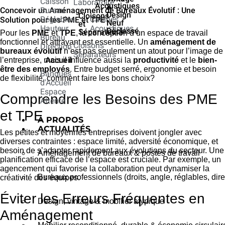
Caisson
Laboratoire
Acoustiques
&
Concevoir un Aménagement de Bureaux Évolutif : Une
Bureau
Design
Cloisons
Réglables
Cabines
Solution pour les PME et TPE
Neuf
et
Hauteur
Acoustiques
Déclassé
Séparateurs
Pour les
PME
et
TPE
, la conception d’un espace de travail
Bureau
fonctionnel et attrayant est essentielle. Un
aménagement de
Cloisons
Direction
bureaux évolutif
n’est pas seulement un atout pour l’image de
Séparateurs
Accueil
l’entreprise, mais il influence aussi la
productivité
et le
bien-
être des employés
. Entre budget serré, ergonomie et besoin
Banques
de flexibilité, comment faire les bons choix?
d'Accueil
Espace
Comprendre les Besoins des PME
Attente
et TPE
À PROPOS
ACTUALITÉS
Les petites et moyennes entreprises doivent jongler avec
diverses contraintes : espace limité, adversité économique, et
besoin de s’adapter rapidement aux évolutions du secteur. Une
Aménagement de bureaux & postes de travail
planification efficace de l’espace est cruciale. Par exemple, un
agencement qui favorise la collaboration peut dynamiser la
Bureaux professionnels (droits, angle, réglables, dire
créativité des équipes.
Éviter les Erreurs Fréquentes en
Design, vintage & mobilier atypique
Aménagement