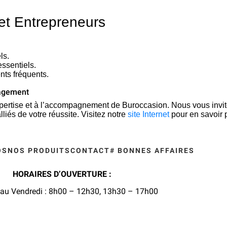
 et Entrepreneurs
ls.
essentiels.
nts fréquents.
nagement
xpertise et à l’accompagnement de Buroccasion. Nous vous invi
iés de votre réussite. Visitez notre
site Internet
pour en savoir 
OS
NOS PRODUITS
CONTACT
# BONNES AFFAIRES
HORAIRES D’OUVERTURE :
au Vendredi : 8
h00 – 12h30, 13h30 – 17h00