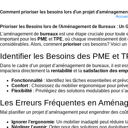
Comment prioriser les besoins lors d’un projet d’aménagemen
Accuei
Prioriser les Besoins lors de l’Aménagement de Bureaux : Un 
L’aménagement de
bureaux
est une étape cruciale pour toute 
important pour les
PME
et
TPE
, où chaque investissement doit 
considérables. Alors, comment
prioriser
ces besoins? Voici un 
Identifier les Besoins des PME et 
Dans le cadre d’un projet d’aménagement de bureaux, il est essen
impactera directement la
rentabilité
et la
satisfaction des em
Fonctionnalité
: Identifiez les tâches essentielles et pr
Confort
: Choisissez du mobilier ergonomique pour préve
Flexibilité
: Privilégiez des solutions modulables pour s’ad
Les Erreurs Fréquentes en Aména
Mal planifier un projet d’aménagement peut engendrer des coûts 
Ignorer l’ergonomie
: Un mobilier inadapté peut réduire la
Négliger l’avenir
: Opter pour des solutions non évolutive