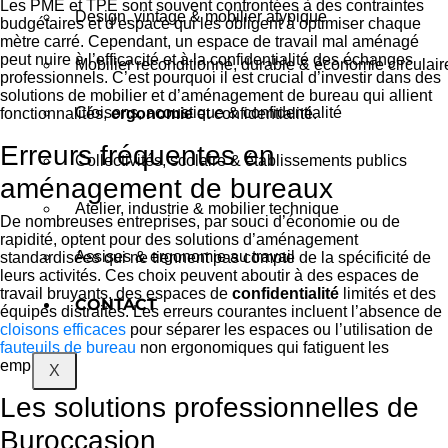
Les PME et TPE sont souvent confrontées à des contraintes
Design, vintage & mobilier atypique
budgétaires et d’espace qui les obligent à optimiser chaque
mètre carré. Cependant, un espace de travail mal aménagé
peut nuire à l’efficacité et à la confidentialité des échanges
Mobilier reconditionné, durable & économie circulair
professionnels. C’est pourquoi il est crucial d’investir dans des
solutions de mobilier et d’aménagement de bureau qui allient
Cloisons, acoustique & confidentialité
fonctionnalités,
ergonomie
et confidentialité.
Erreurs fréquentes en
Collectivités, scolaire & établissements publics
aménagement de bureaux
Atelier, industrie & mobilier technique
De nombreuses entreprises, par souci d’économie ou de
rapidité, optent pour des solutions d’aménagement
Assises & ergonomie au travail
standardisées qui ne tiennent pas compte de la spécificité de
leurs activités. Ces choix peuvent aboutir à des espaces de
travail bruyants, des espaces de
confidentialité
limités et des
CONTACT
équipes distraites. Les erreurs courantes incluent l’absence de
cloisons efficaces
pour séparer les espaces ou l’utilisation de
fauteuils de bureau
non ergonomiques qui fatiguent les
employés.
X
Les solutions professionnelles de
Buroccasion