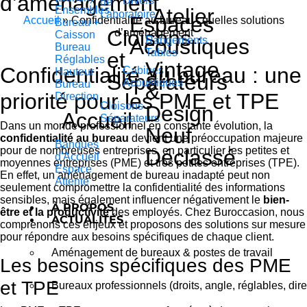
d’aménagement
Divers
de
Ensembles
Atelier
Laboratoire
Espaces
Accueil
»
Confidentialité au bureau : quelles solutions
Bureau +
Cloisons
d’aménagement
Caisson
Acoustiques
Rangements
Bureau
Tables
et
Réglables
Vintage
Confidentialité au bureau : une
Cabines
Hauteur
Séparateurs
Acoustiques
Bureau
&
priorité pour les PME et TPE
Direction
Cloisons
Design
Accueil
Séparateurs
Dans un monde professionnel en constante évolution, la
Neuf
confidentialité au bureau
devient une préoccupation majeure
Banques
pour de nombreuses entreprises, en particulier les petites et
Déclassé
d'Accueil
moyennes entreprises (PME) et très petites entreprises (TPE).
Espace
En effet, un aménagement de bureau inadapté peut non
Attente
seulement compromettre la confidentialité des informations
sensibles, mais également influencer négativement le
bien-
À PROPOS
être et la productivité
des employés. Chez Buroccasion, nous
ACTUALITÉS
comprenons ces enjeux et proposons des solutions sur mesure
pour répondre aux besoins spécifiques de chaque client.
Aménagement de bureaux & postes de travail
Les besoins spécifiques des PME
et TPE
Bureaux professionnels (droits, angle, réglables, dire