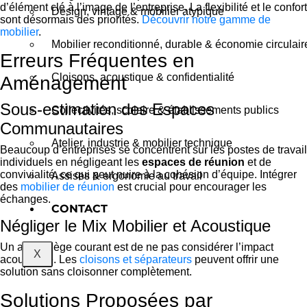
d’élément clé à l’image de l’entreprise. La flexibilité et le confort
Design, vintage & mobilier atypique
sont désormais des priorités.
Découvrir notre gamme de
mobilier
.
Mobilier reconditionné, durable & économie circulair
Erreurs Fréquentes en
Cloisons, acoustique & confidentialité
Aménagement
Sous-estimation des Espaces
Collectivités, scolaire & établissements publics
Communautaires
Atelier, industrie & mobilier technique
Beaucoup d’entreprises se concentrent sur les postes de travail
individuels en négligeant les
espaces de réunion
et de
convivialité, ce qui peut nuire à la cohésion d’équipe. Intégrer
Assises & ergonomie au travail
des
mobilier de réunion
est crucial pour encourager les
échanges.
CONTACT
Négliger le Mix Mobilier et Acoustique
Un autre piège courant est de ne pas considérer l’impact
X
acoustique. Les
cloisons et séparateurs
peuvent offrir une
solution sans cloisonner complètement.
Solutions Proposées par