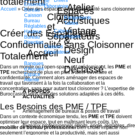
totalement
Divers
de
Ensembles
Atelier
Laboratoire
Espaces
Accueil
»
Créer des espaces de confidentialité sans cloisonner
Bureau +
Cloisons
totalement
Caisson
Acoustiques
Rangements
Bureau
Tables
et
Réglables
Vintage
Créer des Espaces de
Cabines
Hauteur
Séparateurs
Acoustiques
Bureau
&
Confidentialité sans Cloisonner
Direction
Cloisons
Design
Accueil
Séparateurs
Totalement
Neuf
Banques
Déclassé
Dans un monde où l’open-space est prédominant, les
PME
et
d'Accueil
TPE
recherchent de plus en plus à allier ouverture et
Espace
confidentialité. Comment alors aménager des espaces de
Attente
travail qui favorisent à la fois la collaboration et la
concentration, sans pour autant tout cloisonner ? L’expertise de
À PROPOS
Buroccasion vous offre des solutions adaptées à ces défis.
ACTUALITÉS
Les Besoins des PME / TPE
Aménagement de bureaux & postes de travail
Dans un contexte économique tendu, les
PME
et
TPE
doivent
optimiser leur espace, tout en maîtrisant leurs coûts. Un
Bureaux professionnels (droits, angle, réglables, dire
mobilier de bureau professionnel
bien choisi impacte non
seulement l’ergonomie et la productivité, mais sert aussi