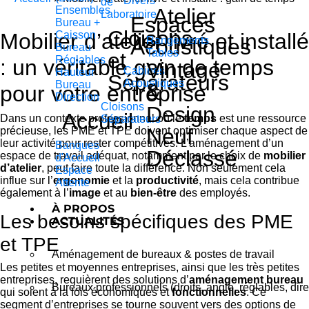
Divers
de
Ensembles
Atelier
Laboratoire
Espaces
Bureau +
Cloisons
Mobilier d’atelier livré et installé
Caisson
Acoustiques
Rangements
Bureau
Tables
et
Réglables
: un véritable gain de temps
Vintage
Cabines
Hauteur
Séparateurs
Acoustiques
Bureau
&
pour votre entreprise
Direction
Cloisons
Design
Accueil
Dans un contexte professionnel où le
temps
est une ressource
Séparateurs
Neuf
précieuse, les PME et TPE doivent optimiser chaque aspect de
leur activité pour rester compétitives. L’aménagement d’un
Banques
Déclassé
espace de travail adéquat, notamment par le choix de
mobilier
d'Accueil
d’atelier
, peut faire toute la différence. Non seulement cela
Espace
influe sur l’
ergonomie
et la
productivité
, mais cela contribue
Attente
également à l’
image
et au
bien-être
des employés.
À PROPOS
Les besoins spécifiques des PME
ACTUALITÉS
et TPE
Aménagement de bureaux & postes de travail
Les petites et moyennes entreprises, ainsi que les très petites
entreprises, requièrent des solutions d’
aménagement bureau
Bureaux professionnels (droits, angle, réglables, dire
qui soient à la fois économiques et
fonctionnelles
. Ce
segment d’entreprises se tourne souvent vers des options de