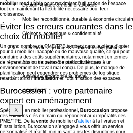
mobilier modulable
pour maximiser l’utilisation de l’espace
Design, vintage & mobilier atypique
tout en maintenant la flexibilité nécessaire pour leur
croissance.
Mobilier reconditionné, durable & économie circulair
Éviter les erreurs courantes dans le
Cloisons, acoustique & confidentialité
choix du mobilier
Un grand nombre de PME/TPE tombent dans le piège d’opter
Collectivités, scolaire & établissements publics
pour du mobilier inadapté ou de mauvaise qualité, ce qui peut
conduire à des coûts supplémentaires, notamment en termes
Atelier, industrie & mobilier technique
de réparations ou de pertes de productivité dues à un
environnement de travail mal conçu. De plus, le manque de
planification peut engendrer des problèmes de logistique,
Assises & ergonomie au travail
retardant ainsi l’
installation
et l’optimisation des espaces.
Buroccasion : votre partenaire
CONTACT
expert en aménagement
X
Spécialiste en mobilier professionnel,
Buroccasion
propose
des solutions clés en main qui répondent aux impératifs des
PME/TPE. De la
vente
de mobilier d’
atelier
à la livraison et
l’installation, Buroccasion s’engage à vous offrir un service
personnalisé et réactif, minimisant ainsi les disruptions pour