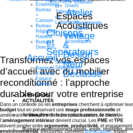
Lampes
Forts
Sièges
Chaises
Ensembles
Divers
et
Bureau
Atelier
Tabourets
Espaces
+
de
Caisson
Laboratoire
Acoustiques
Rangements
Bureau
Tables
Cloisons
Réglables
Vintage
Cabines
Hauteur
et
Acoustiques
Bureau
&
Direction
Séparateurs
Design
Accueil
Transformez vos espaces
Neuf
Cloisons
Séparateurs
Banques
d’accueil avec du mobilier
Déclassé
d'Accueil
Espace
reconditionné : l’approche
Attente
durable pour votre entreprise
À PROPOS
ACTUALITÉS
Dans un contexte où les
entreprises
cherchent à optimiser leur
budget
tout en préservant une
image professionnelle
et
Aménagement de bureaux & postes de travail
améliorant le
bien-être
de leurs collaborateurs, le choix de
l’
aménagement intérieur
devient crucial. Les
PME
et
TPE
doivent jongler entre
ergonomie
,
productivité
, et engagement
Bureaux professionnels (droits, angle, réglables, dire
environnemental
. Découvrez comment
Buroccasion
, expert