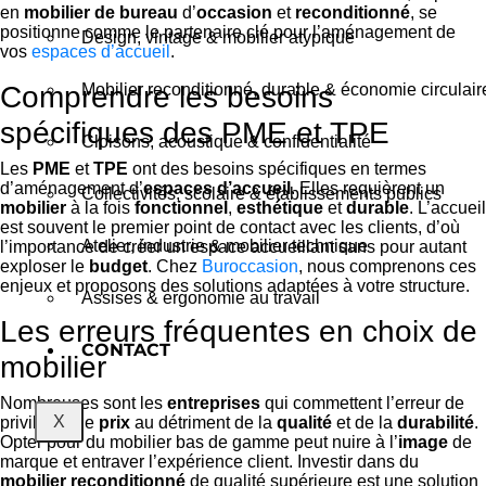
en
mobilier de bureau
d’
occasion
et
reconditionné
, se
positionne comme le partenaire clé pour l’aménagement de
Design, vintage & mobilier atypique
vos
espaces d’accueil
.
Comprendre les besoins
Mobilier reconditionné, durable & économie circulair
spécifiques des PME et TPE
Cloisons, acoustique & confidentialité
Les
PME
et
TPE
ont des besoins spécifiques en termes
d’aménagement d’
espaces d’accueil
. Elles requièrent un
Collectivités, scolaire & établissements publics
mobilier
à la fois
fonctionnel
,
esthétique
et
durable
. L’accueil
est souvent le premier point de contact avec les clients, d’où
Atelier, industrie & mobilier technique
l’importance de créer un espace accueillant sans pour autant
exploser le
budget
. Chez
Buroccasion
, nous comprenons ces
enjeux et proposons des solutions adaptées à votre structure.
Assises & ergonomie au travail
Les erreurs fréquentes en choix de
CONTACT
mobilier
Nombreuses sont les
entreprises
qui commettent l’erreur de
X
privilégier le
prix
au détriment de la
qualité
et de la
durabilité
.
Opter pour du mobilier bas de gamme peut nuire à l’
image
de
marque et entraver l’expérience client. Investir dans du
mobilier reconditionné
de qualité supérieure est une solution