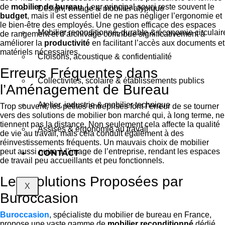
de
mobilier de bureau
. Leur principal souci reste souvent le
Design, vintage & mobilier atypique
budget
, mais il est essentiel de ne pas négliger l’ergonomie et
le bien-être des employés. Une gestion efficace des espaces
Mobilier reconditionné, durable & économie circulair
de rangement et d’archivage contribue significativement à
améliorer la
productivité
en facilitant l’accès aux documents et
matériels nécessaires.
Cloisons, acoustique & confidentialité
Erreurs Fréquentes dans
Collectivités, scolaire & établissements publics
l’Aménagement de Bureau
Atelier, industrie & mobilier technique
Trop souvent, les petites entreprises font l’erreur de se tourner
vers des solutions de mobilier bon marché qui, à long terme, ne
tiennent pas la distance. Non seulement cela affecte la qualité
Assises & ergonomie au travail
de vie au travail, mais cela conduit également à des
réinvestissements fréquents. Un mauvais choix de mobilier
peut aussi nuire à l’image de l’entreprise, rendant les espaces
CONTACT
de travail peu accueillants et peu fonctionnels.
Les Solutions Proposées par
X
Buroccasion
Buroccasion
, spécialiste du mobilier de bureau en France,
propose une vaste gamme de
mobilier reconditionné
dédié