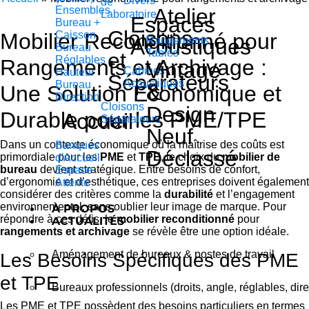
Divers
de
Ensembles
Atelier
Laboratoire
Espaces
Bureau +
Cloisons
Mobilier Reconditionné pour
Caisson
Acoustiques
Rangements
Bureau
Tables
et
Réglables
Rangements et Archivage :
Vintage
Cabines
Hauteur
Séparateurs
Acoustiques
Bureau
&
Une Solution Économique et
Direction
Cloisons
Design
Durable pour les PME/TPE
Accueil
Séparateurs
Neuf
Dans un contexte économique où la maîtrise des coûts est
Banques
Déclassé
primordiale pour les
PME
et
TPE
, le choix du
mobilier de
d'Accueil
bureau
devient stratégique. Entre besoins de confort,
Espace
d’ergonomie et d’esthétique, ces entreprises doivent également
Attente
considérer des critères comme la
durabilité
et l’engagement
environnemental, sans oublier leur image de marque. Pour
À PROPOS
répondre à ces défis, le
mobilier reconditionné
pour
ACTUALITÉS
rangements et archivage
se révèle être une option idéale.
Aménagement de bureaux & postes de travail
Les Besoins Spécifiques des PME
et TPE
Bureaux professionnels (droits, angle, réglables, dire
Les PME et TPE possèdent des besoins particuliers en termes