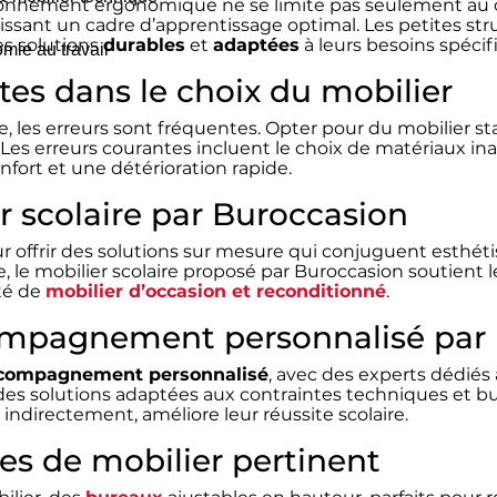
ronnement ergonomique ne se limite pas seulement au cad
issant un cadre d’apprentissage optimal. Les petites s
es solutions
durables
et
adaptées
à leurs besoins spécif
mie au travail
ntes dans le choix du mobilier
ire, les erreurs sont fréquentes. Opter pour du mobilier s
 Les erreurs courantes incluent le choix de matériaux 
ort et une détérioration rapide.
r scolaire par Buroccasion
 offrir des solutions sur mesure qui conjuguent esthéti
, le mobilier scolaire proposé par Buroccasion soutient 
té de
mobilier d’occasion et reconditionné
.
ompagnement personnalisé par
compagnement personnalisé
, avec des experts dédiés 
es solutions adaptées aux contraintes techniques et b
 indirectement, améliore leur réussite scolaire.
s de mobilier pertinent