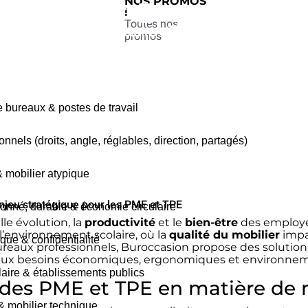
NOS PROMOS
Scolaire Et Ergonomie 
!
Toutes nos
Accueil
»
Mobilier scolaire et ergonomie des élèves
promos
bureaux & postes de travail
nnels (droits, angle, réglables, direction, partagés)
& mobilier atypique
enjeu stratégique pour les PME et TPE
ionné, durable & économie circulaire
e évolution, la
productivité
et le
bien-être
des employé
l’environnement scolaire, où la
qualité du mobilier
impa
que & confidentialité
ureaux professionnels, Buroccasion propose des solution
nt aux besoins économiques, ergonomiques et environn
olaire & établissements publics
 des PME et TPE en matière de m
 & mobilier technique