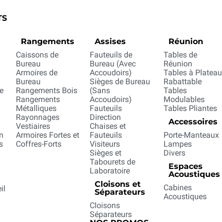
TS
Rangements
Assises
Réunion
e
Caissons de
Fauteuils de
Tables de
Bureau
Bureau (Avec
Réunion
Armoires de
Accoudoirs)
Tables à Plateau
Bureau
Sièges de Bureau
Rabattable
e
Rangements Bois
(Sans
Tables
Rangements
Accoudoirs)
Modulables
Métalliques
Fauteuils
Tables Pliantes
Rayonnages
Direction
Accessoires
Vestiaires
Chaises et
n
Armoires Fortes et
Fauteuils
Porte-Manteaux
s
Coffres-Forts
Visiteurs
Lampes
Sièges et
Divers
n
Tabourets de
Espaces
Laboratoire
Acoustiques
Cloisons et
Cabines
il
Séparateurs
Acoustiques
Cloisons
Séparateurs