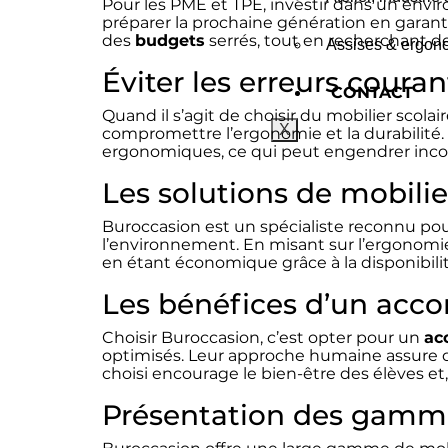
Pour les PME et TPE, investir dans un envi
préparer la prochaine génération en garant
des
budgets
serrés, tout en recherchant d
Assises & ergono
Éviter les erreurs coura
CONTACT
Quand il s’agit de choisir du mobilier scola
X
compromettre l’ergonomie et la durabilité.
ergonomiques, ce qui peut engendrer inconf
Les solutions de mobilie
Buroccasion est un spécialiste reconnu pour
l’environnement. En misant sur l’ergonomie
en étant économique grâce à la disponibili
Les bénéfices d’un acc
Choisir Buroccasion, c’est opter pour un
ac
optimisés. Leur approche humaine assure d
choisi encourage le bien-être des élèves et,
Présentation des gamme