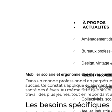
Mobilier 
À PROPOS
ACTUALITÉS
Aménagement de 
Bureaux professio
Design, vintage 
Mobilier scolaire et ergonomie des élèves : un 
Mobilier recondit
Dans un monde professionnel en perpétuell
succès. Ce constat s’applique également à 
Cloisons, acousti
santé des élèves. Au même titre que ses b
travail des plus jeunes, tout en réponda
Collectivités, sc
Les besoins spécifiques
Atelier, industrie