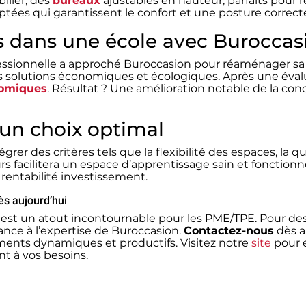
ilier, des
bureaux
ajustables en hauteur, parfaits pou
tées qui garantissent le confort et une posture correct
s dans une école avec Buroccas
essionnelle a approché Buroccasion pour réaménager sa 
s solutions économiques et écologiques. Après une évalu
nomiques
. Résultat ? Une amélioration notable de la con
 un choix optimal
grer des critères tels que la flexibilité des espaces, la q
rs facilitera un espace d’apprentissage sain et fonction
rentabilité investissement.
ès aujourd’hui
ire est un atout incontournable pour les PME/TPE. Pour 
iance à l’expertise de Buroccasion.
Contactez-nous
dès a
ments dynamiques et productifs. Visitez notre
site
pour e
nt à vos besoins.