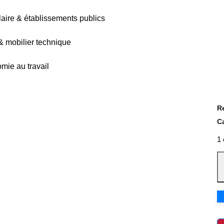
olaire & établissements publics
 & mobilier technique
mie au travail
R
C
1 