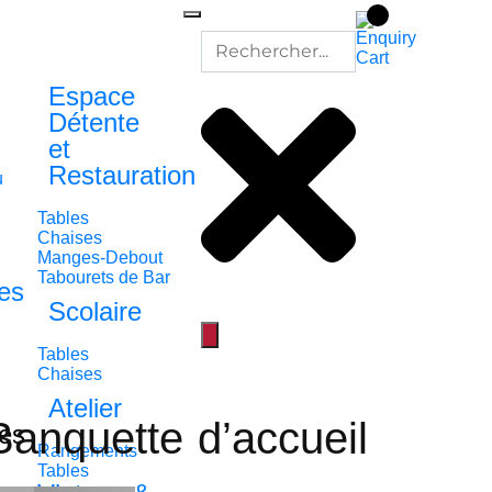
Espace
Détente
et
Restauration
u
Tables
Chaises
Manges-Debout
Tabourets de Bar
es
Scolaire
Tables
Chaises
Atelier
Banquette d’accueil
es
Rangements
Tables