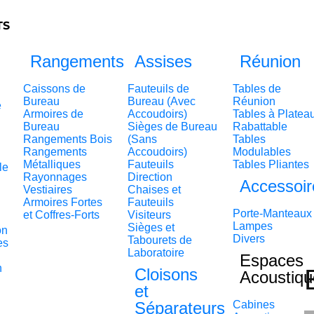
TS
Rangements
Assises
Réunion
Caissons de
Fauteuils de
Tables de
Bureau
Bureau (Avec
Réunion
e
Armoires de
Accoudoirs)
Tables à Platea
Bureau
Sièges de Bureau
Rabattable
Rangements Bois
(Sans
Tables
Rangements
Accoudoirs)
Modulables
Métalliques
Fauteuils
Tables Pliantes
le
Rayonnages
Direction
Accessoir
Vestiaires
Chaises et
Armoires Fortes
Fauteuils
Porte-Manteaux
et Coffres-Forts
Visiteurs
Lampes
Sièges et
on
Divers
Tabourets de
es
Laboratoire
Espaces
n
Cloisons
Acoustiqu
et
Séparateurs
Cabines