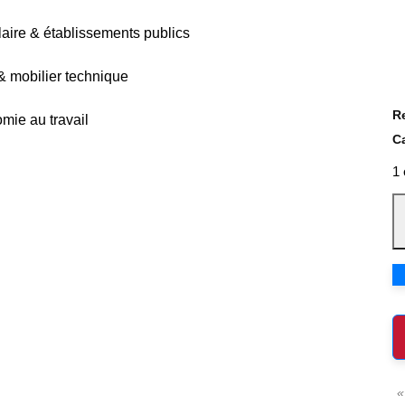
olaire & établissements publics
 & mobilier technique
R
mie au travail
C
1 
«