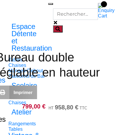
Espace
Détente
et
Restauration
Bureau double
Tables
Chaises
réglable en hauteur
Manges-Debout
Tabourets de Bar
es
Scolaire
Imprimer
Tables
Chaises
799,00
€
958,80
€
HT
TTC
Atelier
es
Rangements
Tables