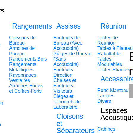
TS
Rangements
Assises
Réunion
Caissons de
Fauteuils de
Tables de
Bureau
Bureau (Avec
Réunion
e
Armoires de
Accoudoirs)
Tables à Plateau
Bureau
Sièges de Bureau
Rabattable
Rangements Bois
(Sans
Tables
Rangements
Accoudoirs)
Modulables
Métalliques
Fauteuils
Tables Pliantes
Rayonnages
Direction
Accessoir
Vestiaires
Chaises et
Armoires Fortes
Fauteuils
Porte-Manteaux
et Coffres-Forts
Visiteurs
Lampes
Sièges et
Divers
Tabourets de
on
Laboratoire
Espaces
Cloisons
Acoustiqu
et
n
Séparateurs
Cabines