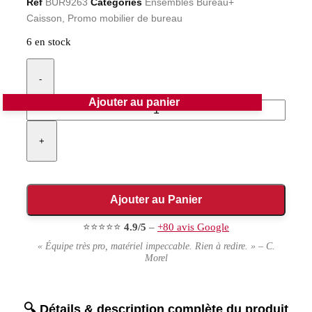
Ref
BUR9263
Categories
Ensembles Bureau+
Caisson
,
Promo mobilier de bureau
6 en stock
-
Ajouter au panier
+
Ajouter au Panier
⭐⭐⭐⭐⭐
4.9/5
–
+80 avis Google
« Équipe très pro, matériel impeccable. Rien à redire. » – C.
Morel
Détails & description complète du produit