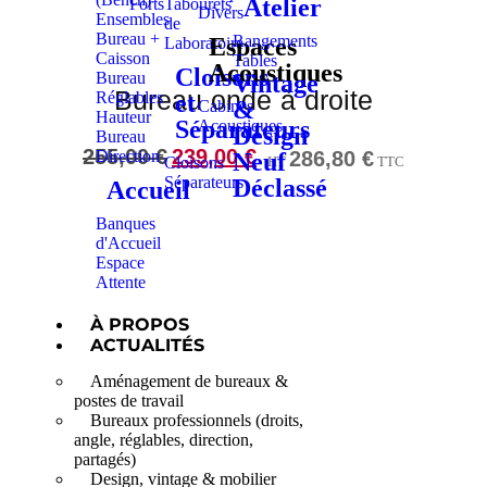
Atelier
Forts
Tabourets
Divers
Ensembles
de
Bureau +
Rangements
Espaces
Laboratoire
Caisson
Tables
Acoustiques
Cloisons
Bureau
Vintage
Bureau onde à droite
Réglables
et
&
Cabines
Hauteur
Séparateurs
Acoustiques
Design
Bureau
255,00
€
239,00
€
286,80
€
Direction
Neuf
HT
TTC
Cloisons
Séparateurs
Déclassé
Accueil
Banques
d'Accueil
Espace
Attente
À PROPOS
ACTUALITÉS
Aménagement de bureaux &
postes de travail
Bureaux professionnels (droits,
angle, réglables, direction,
partagés)
Design, vintage & mobilier