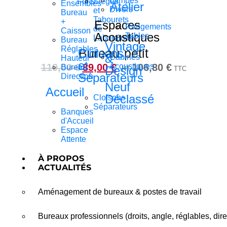
Lampes
Forts
Sièges
Ensembles
Atelier
Divers
et
Bureau
Tabourets
+
Espaces
Rangements
de
Caisson
Acoustiques
Tables
Laboratoire
Bureau
Vintage
Réglables
Bureau petit
Cloisons
&
Cabines
Hauteur
et
119,00
€
89,00
€
Acoustiques
106,80
€
Bureau
Design
HT
TTC
Séparateurs
Direction
Neuf
Accueil
Déclassé
Cloisons
Séparateurs
Banques
d'Accueil
Espace
Attente
À PROPOS
ACTUALITÉS
Aménagement de bureaux & postes de travail
Bureaux professionnels (droits, angle, réglables, dire