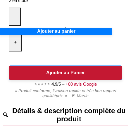
2 en stock
-
Ajouter au panier
+
Ajouter au Panier
⭐⭐⭐⭐⭐
4.9/5
–
+80 avis Google
« Produit conforme, livraison rapide et très bon rapport
qualité/prix. » – E. Martin
Détails & description complète du
produit