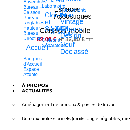
Divers
de
Ensembles
Laboratoire
Bureau +
Espaces
Rangements
Caisson
Cloisons
Acoustiques
Tables
Bureau
Vintage
et
Réglables
&
Séparateurs
Cabines
Hauteur
Caisson mobile
Acoustiques
Bureau
Design
69,00
€
Direction
82,80
€
Cloisons
HT
TTC
Neuf
Séparateurs
Accueil
Déclassé
Banques
d'Accueil
Espace
Attente
À PROPOS
ACTUALITÉS
Aménagement de bureaux & postes de travail
Bureaux professionnels (droits, angle, réglables, dire