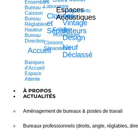
Divers
de
Ensembles
Laboratoire
Bureau +
Espaces
Rangements
Caisson
Cloisons
Acoustiques
Tables
Bureau
Vintage
et
Réglables
&
Séparateurs
Cabines
Hauteur
Acoustiques
Bureau
Design
Direction
Cloisons
Neuf
Séparateurs
Accueil
Déclassé
Banques
d'Accueil
Espace
Attente
À PROPOS
ACTUALITÉS
Aménagement de bureaux & postes de travail
Bureaux professionnels (droits, angle, réglables, dire