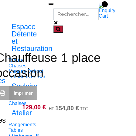
Espace
Détente
et
Restauration
Chauffeuse 1 place
Tables
Chaises
occasion
Manges-Debout
Tabourets de Bar
es
Scolaire
Imprimer
Tables
Chaises
129,00
€
154,80
€
HT
TTC
Atelier
es
Rangements
Tables