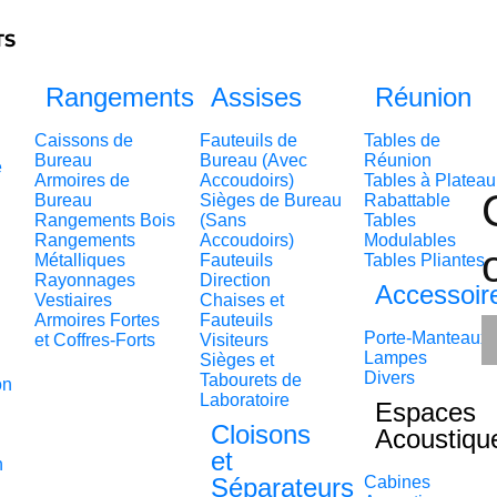
TS
Rangements
Assises
Réunion
Caissons de
Fauteuils de
Tables de
Bureau
Bureau (Avec
Réunion
e
Armoires de
Accoudoirs)
Tables à Plateau
Bureau
Sièges de Bureau
Rabattable
Rangements Bois
(Sans
Tables
Rangements
Accoudoirs)
Modulables
Métalliques
Fauteuils
Tables Pliantes
Rayonnages
Direction
Accessoir
Vestiaires
Chaises et
Armoires Fortes
Fauteuils
Porte-Manteaux
et Coffres-Forts
Visiteurs
Lampes
Sièges et
Divers
Tabourets de
on
Laboratoire
Espaces
Cloisons
Acoustiqu
et
n
Séparateurs
Cabines