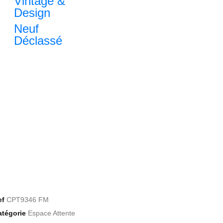
Vintage &
Design
Neuf
Déclassé
ef
CPT9346 FM
atégorie
Espace Attente