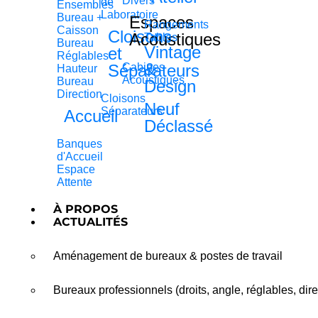
Divers
de
Ensembles
Laboratoire
Bureau +
Espaces
Rangements
Caisson
Cloisons
Acoustiques
Tables
Bureau
Vintage
et
Réglables
&
Séparateurs
Cabines
Hauteur
Acoustiques
Bureau
Design
Direction
Cloisons
Neuf
Séparateurs
Accueil
Déclassé
Banques
d'Accueil
Espace
Attente
À PROPOS
ACTUALITÉS
Aménagement de bureaux & postes de travail
Bureaux professionnels (droits, angle, réglables, dire