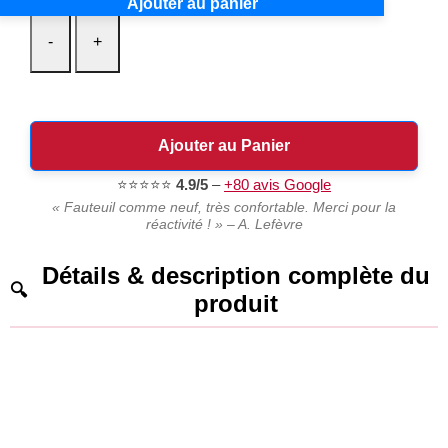
Ajouter au panier
-
+
Ajouter au Panier
⭐⭐⭐⭐⭐
4.9/5
–
+80 avis Google
« Fauteuil comme neuf, très confortable. Merci pour la
réactivité ! » – A. Lefèvre
Détails & description complète du
produit