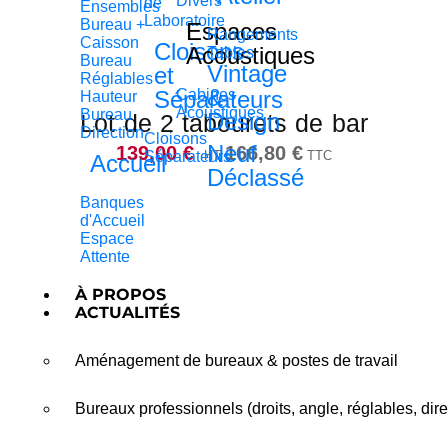
Divers
de
Ensembles
Laboratoire
Bureau +
Espaces
Rangements
Caisson
Cloisons
Acoustiques
Tables
Bureau
Vintage
et
Réglables
&
Séparateurs
Cabines
Hauteur
Acoustiques
Bureau
Design
Lot de 2 tabourets de bar
Direction
Cloisons
Neuf
139,00
€
166,80
€
Séparateurs
HT
TTC
Accueil
Déclassé
Banques
d'Accueil
Espace
Attente
À PROPOS
ACTUALITÉS
Aménagement de bureaux & postes de travail
Bureaux professionnels (droits, angle, réglables, dire