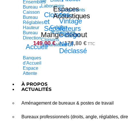
Divers
de
Ensembles
Laboratoire
Bureau +
Espaces
Rangements
Caisson
Cloisons
Acoustiques
Tables
Bureau
Vintage
et
Réglables
&
Séparateurs
Cabines
Hauteur
Acoustiques
Bureau
Mange-debout
Design
Direction
Cloisons
149,00
€
Neuf
178,80
€
HT
TTC
Séparateurs
Accueil
Déclassé
Banques
d'Accueil
Espace
Attente
À PROPOS
ACTUALITÉS
Aménagement de bureaux & postes de travail
Bureaux professionnels (droits, angle, réglables, dire