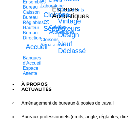
Divers
de
Ensembles
Laboratoire
Bureau +
Espaces
Rangements
Caisson
Cloisons
Acoustiques
Tables
Bureau
Vintage
et
Réglables
&
Séparateurs
Cabines
Hauteur
Acoustiques
Bureau
Design
Direction
Cloisons
Neuf
Séparateurs
Accueil
Déclassé
Banques
d'Accueil
Espace
Attente
À PROPOS
ACTUALITÉS
Aménagement de bureaux & postes de travail
Bureaux professionnels (droits, angle, réglables, dire