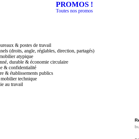
PROMOS !
Toutes nos promos
reaux & postes de travail
ls (droits, angle, réglables, direction, partagés)
mobilier atypique
onné, durable & économie circulaire
e & confidentialité
aire & établissements publics
& mobilier technique
e au travail
R
b