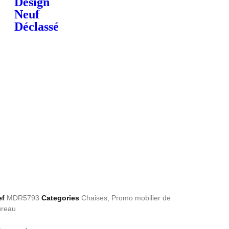
Design
Neuf
Déclassé
ef
MDR5793
Categories
Chaises
,
Promo mobilier de
ureau