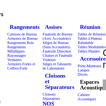
TS
Rangements
Assises
Réunion
Caissons de Bureau
Fauteuils de Bureau
Tables de Réunion
Armoires de Bureau
(Avec Accoudoirs)
Tables à Plateau
Rangements Bois
Sièges de Bureau
Rabattable
Rangements
(Sans Accoudoirs)
Tables Modulables
Métalliques
Fauteuils Direction
Tables Pliantes
Rayonnages
Chaises et Fauteuils
Accessoire
Vestiaires
Visiteurs
Armoires Fortes et
Sièges et Tabourets
Porte-Manteaux
Coffres-Forts
de Laboratoire
u
Lampes
Divers
Cloisons
et
Espaces
Séparateurs
Acoustiqu
Cloisons
Cabines
Séparateurs
Acoustiques
l
NOS