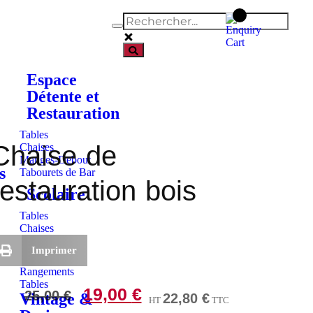
Espace
Détente et
Restauration
Tables
Chaise de
Chaises
Manges-Debout
s
Tabourets de Bar
restauration bois
Scolaire
Tables
Chaises
Atelier
Imprimer
es
Rangements
Tables
19,00
€
25,00
€
Vintage &
22,80
€
HT
TTC