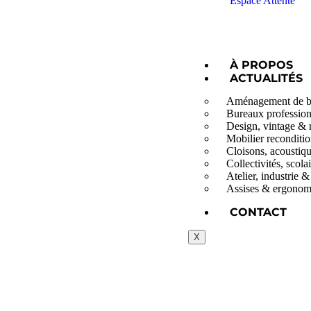
Espace Attente
À PROPOS
ACTUALITÉS
Aménagement de bu
Bureaux professionne
Design, vintage & 
Mobilier reconditi
Cloisons, acoustiqu
Collectivités, scol
Atelier, industrie 
Assises & ergonomi
CONTACT
X