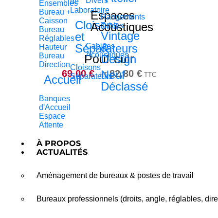
Divers
de
Ensembles
Laboratoire
Bureau +
Espaces
Rangements
Caisson
Cloisons
Acoustiques
Tables
Bureau
Vintage
et
Réglables
&
Séparateurs
Cabines
Hauteur
Acoustiques
Bureau
Pouf cuir
Design
Direction
Cloisons
69,00
€
Neuf
82,80
€
HT
TTC
Séparateurs
Accueil
Déclassé
Banques
d'Accueil
Espace
Attente
À PROPOS
ACTUALITÉS
Aménagement de bureaux & postes de travail
Bureaux professionnels (droits, angle, réglables, dire