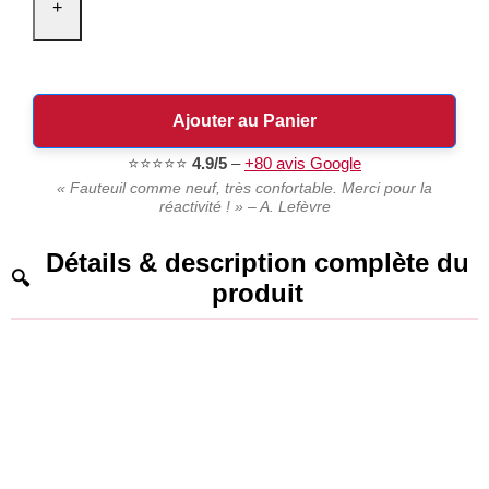
+
Ajouter au Panier
⭐⭐⭐⭐⭐
4.9/5
–
+80 avis Google
« Fauteuil comme neuf, très confortable. Merci pour la
réactivité ! » – A. Lefèvre
Détails & description complète du
produit