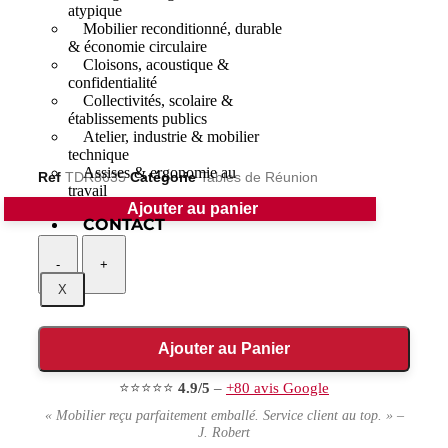
atypique
Mobilier reconditionné, durable
& économie circulaire
Cloisons, acoustique &
confidentialité
Collectivités, scolaire &
établissements publics
Atelier, industrie & mobilier
technique
Assises & ergonomie au
Ref
TDR8635
Catégorie
Tables de Réunion
travail
Ajouter au panier
1 en stock
CONTACT
-
+
X
Ajouter au Panier
⭐⭐⭐⭐⭐
4.9/5
–
+80 avis Google
« Mobilier reçu parfaitement emballé. Service client au top. » –
J. Robert