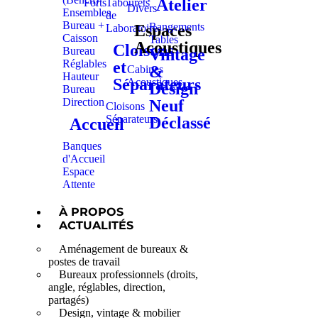
Atelier
Forts
Tabourets
Divers
Ensembles
de
Bureau +
Rangements
Espaces
Laboratoire
Caisson
Tables
Acoustiques
Cloisons
Bureau
Vintage
Réglables
et
&
Cabines
Hauteur
Séparateurs
Acoustiques
Design
Bureau
Direction
Neuf
Cloisons
Séparateurs
Déclassé
Accueil
Banques
d'Accueil
Espace
Attente
À PROPOS
ACTUALITÉS
Aménagement de bureaux &
postes de travail
Bureaux professionnels (droits,
angle, réglables, direction,
partagés)
Design, vintage & mobilier