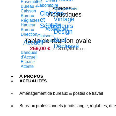
Divers
de
Ensembles
Laboratoire
Bureau +
Espaces
Rangements
Caisson
Cloisons
Acoustiques
Tables
Bureau
Vintage
et
Réglables
&
Séparateurs
Cabines
Hauteur
Acoustiques
Bureau
Design
Direction
Cloisons
Neuf
Table de réunion ovale
Séparateurs
Accueil
Déclassé
259,00
€
310,80
€
HT
TTC
Banques
d'Accueil
Espace
Attente
À PROPOS
ACTUALITÉS
Aménagement de bureaux & postes de travail
Bureaux professionnels (droits, angle, réglables, dire