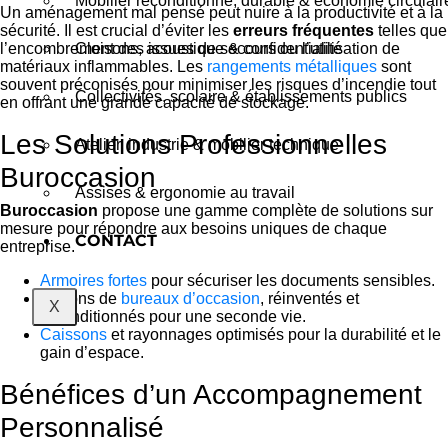
Mobilier reconditionné, durable & économie circulair
Un aménagement mal pensé peut nuire à la productivité et à la
sécurité. Il est crucial d’éviter les
erreurs fréquentes
telles que
l’encombrement des issues de secours ou l’utilisation de
Cloisons, acoustique & confidentialité
matériaux inflammables. Les
rangements métalliques
sont
souvent préconisés pour minimiser les risques d’incendie tout
Collectivités, scolaire & établissements publics
en offrant une grande capacité de stockage.
Les Solutions Professionnelles
Atelier, industrie & mobilier technique
Buroccasion
Assises & ergonomie au travail
Buroccasion
propose une gamme complète de solutions sur
mesure pour répondre aux besoins uniques de chaque
CONTACT
entreprise.
Armoires fortes
pour sécuriser les documents sensibles.
Options de
bureaux d’occasion
, réinventés et
X
reconditionnés pour une seconde vie.
Caissons
et rayonnages optimisés pour la durabilité et le
gain d’espace.
Bénéfices d’un Accompagnement
Personnalisé