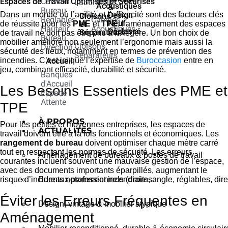
Espaces de Travail Optimisés et Sécurisés
Caisson
Laboratoire
Acoustiques
&
Bureau
Dans un monde où l’agilité et l’efficacité sont des facteurs clés
Design
Cloisons
Réglables
Cabines
Neuf
de réussite pour les
PME
et
TPE
, l’aménagement des espaces
et
Hauteur
Acoustiques
Déclassé
Séparateurs
de travail ne doit pas être pris à la légère. Un bon choix de
Bureau
mobilier améliore non seulement l’ergonomie mais aussi la
Cloisons
Direction
sécurité des lieux, notamment en termes de prévention des
Séparateurs
incendies. C’est ici que l’expertise de
Buroccasion
entre en
Accueil
jeu, combinant efficacité, durabilité et sécurité.
Banques
d'Accueil
Les Besoins Essentiels des PME et
Espace
Attente
TPE
À PROPOS
Pour les petites et moyennes entreprises, les espaces de
ACTUALITÉS
travail doivent être à la fois fonctionnels et économiques. Les
rangement de bureau
doivent optimiser chaque mètre carré
tout en respectant les normes de sécurité. Les erreurs
Aménagement de bureaux & postes de travail
courantes incluent souvent une mauvaise gestion de l’espace,
avec des documents importants éparpillés, augmentant le
risque d’incidents notamment incendiaires.
Bureaux professionnels (droits, angle, réglables, dire
Éviter les Erreurs Fréquentes en
Design, vintage & mobilier atypique
Aménagement