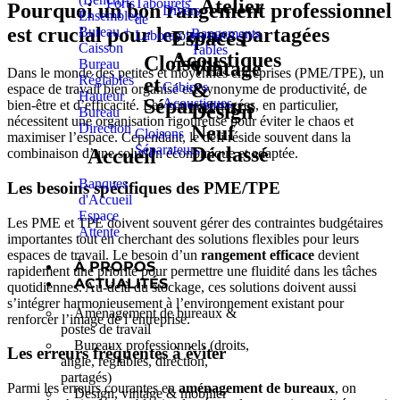
Atelier
Forts
Tabourets
Pourquoi un bon
rangement professionnel
Divers
Ensembles
de
est crucial pour les zones partagées
Bureau +
Rangements
Espaces
Laboratoire
Caisson
Tables
Acoustiques
Cloisons
Bureau
Vintage
Dans le monde des petites et moyennes entreprises (PME/TPE), un
Réglables
et
&
Cabines
espace de travail bien organisé est synonyme de productivité, de
Hauteur
Séparateurs
Acoustiques
bien-être et d’efficacité. Les zones partagées, en particulier,
Design
Bureau
nécessitent une organisation rigoureuse pour éviter le chaos et
Direction
Neuf
Cloisons
maximiser l’espace. Cependant, le défi réside souvent dans la
Séparateurs
Déclassé
Accueil
combinaison d’une solution économique et adaptée.
Banques
Les besoins spécifiques des PME/TPE
d'Accueil
Espace
Les PME et TPE doivent souvent gérer des contraintes budgétaires
Attente
importantes tout en cherchant des solutions flexibles pour leurs
espaces de travail. Le besoin d’un
rangement efficace
devient
À PROPOS
rapidement une priorité pour permettre une fluidité dans les tâches
ACTUALITÉS
quotidiennes. Au-delà du stockage, ces solutions doivent aussi
s’intégrer harmonieusement à l’environnement existant pour
Aménagement de bureaux &
renforcer l’image de l’entreprise.
postes de travail
Bureaux professionnels (droits,
Les erreurs fréquentes à éviter
angle, réglables, direction,
partagés)
Parmi les erreurs courantes en
aménagement de bureaux
, on
Design, vintage & mobilier