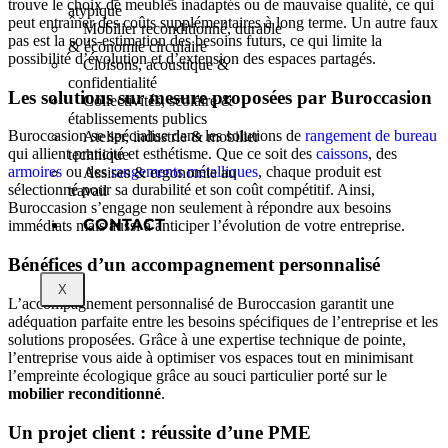
trouve le choix de meubles inadaptés ou de mauvaise qualité, ce qui
atypique
peut entraîner des coûts supplémentaires à long terme. Un autre faux
Mobilier reconditionné, durable
pas est la sous-estimation des besoins futurs, ce qui limite la
& économie circulaire
possibilité d’évolution et d’extension des espaces partagés.
Cloisons, acoustique &
confidentialité
Les solutions sur mesure proposées par Buroccasion
Collectivités, scolaire &
établissements publics
Buroccasion se spécialise dans les solutions de
rangement de bureau
Atelier, industrie & mobilier
qui allient praticité et esthétisme. Que ce soit des
caissons
, des
technique
armoires
ou des
rangements métalliques
, chaque produit est
Assises & ergonomie au
sélectionné pour sa durabilité et son coût compétitif. Ainsi,
travail
Buroccasion s’engage non seulement à répondre aux besoins
CONTACT
immédiats mais aussi à anticiper l’évolution de votre entreprise.
Bénéfices d’un accompagnement personnalisé
X
L’accompagnement personnalisé de Buroccasion garantit une
adéquation parfaite entre les besoins spécifiques de l’entreprise et les
solutions proposées. Grâce à une expertise technique de pointe,
l’entreprise vous aide à optimiser vos espaces tout en minimisant
l’empreinte écologique grâce au souci particulier porté sur le
mobilier reconditionné
.
Un projet client : réussite d’une PME