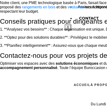
Notre client, une PME technologique basée à Paris, faisait fa
Assises & ergono
proposé des
rangements en bois
et des
vestiaires
reconditionné
respectant leur budget.
CONTACT
Conseils pratiques pour dirigeants 
X
1. **Analysez vos besoins** : Chaque organisation est unique. D
2. **Optez pour des solutions durables** : Privilégiez le mobi
3. **Planifiez intelligemment** : Assurez-vous que chaque meu
Contactez-nous pour vos projets d
Optimiser vos espaces avec des
solutions économiques
et du
accompagnement personnalisé
. Toute l’équipe Buroccasion e
ACCUEIL
À PROP
Du Lundi 