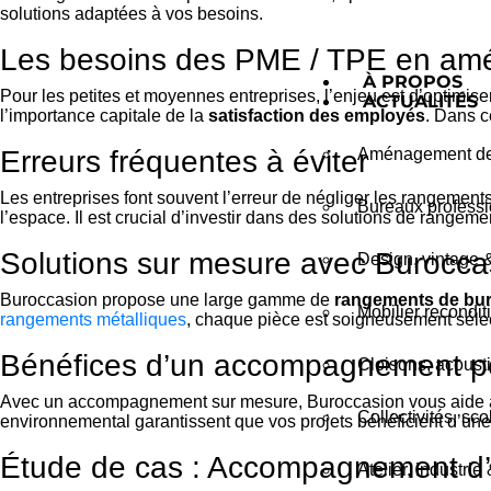
solutions adaptées à vos besoins.
Les besoins des PME / TPE en am
À PROPOS
Pour les petites et moyennes entreprises, l’enjeu est d’optimis
ACTUALITÉS
l’importance capitale de la
satisfaction des employés
. Dans c
Erreurs fréquentes à éviter
Aménagement de 
Les entreprises font souvent l’erreur de négliger les rangemen
Bureaux professio
l’espace. Il est crucial d’investir dans des solutions de rangeme
Solutions sur mesure avec Burocca
Design, vintage 
Buroccasion propose une large gamme de
rangements de bu
Mobilier recondit
rangements métalliques
, chaque pièce est soigneusement sélecti
Bénéfices d’un accompagnement p
Cloisons, acousti
Avec un accompagnement sur mesure, Buroccasion vous aide à tr
Collectivités, sc
environnemental garantissent que vos projets bénéficient d’une a
Étude de cas : Accompagnement d
Atelier, industrie