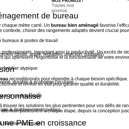
NOS PROMOS !
Toutes nos
promos
énagement de bureau
er chaque mètre carré. Un
bureau bien aménagé
favorise l’effi
e contexte, choisir des rangements adaptés devient crucial pour é
bureaux & postes de travail
ts professionnels, impactant ainsi la productivité. Un excès d
nnels (droits, angle, réglables, direction, partagés)
nt qui optimisent l’ergonomie et la fonctionnalité de votre envir
sion
& mobilier atypique
reau
reconditionnés pour répondre à chaque besoin spécifique
ionné, durable & économie circulaire
onnée et remise en état pour garantir qualité et durabilité.
ersonnalisé
que & confidentialité
ouver les solutions les plus pertinentes pour vos défis de ra
olaire & établissements publics
ttention particulière à chaque étape, depuis la conception jusqu’
’une PME en croissance
 & mobilier technique