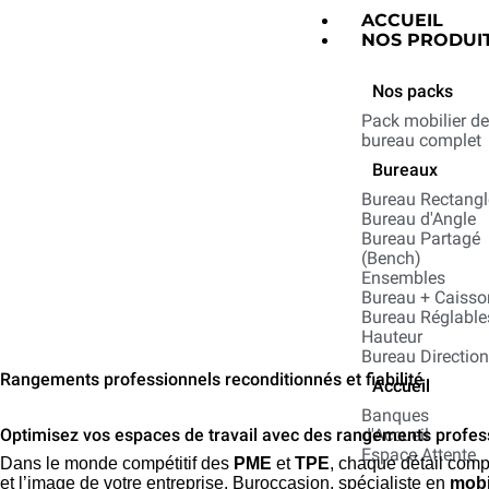
ACCUEIL
NOS PRODUI
Nos packs
Pack mobilier d
bureau complet
Bureaux
Bureau Rectangl
Bureau d'Angle
Bureau Partagé
(Bench)
Ensembles
Bureau + Caisso
Bureau Réglable
Hauteur
Bureau Directio
Rangements professionnels reconditionnés et fiabilité
Accueil
Banques
Optimisez vos espaces de travail avec des rangements profes
d'Accueil
Espace Attente
Dans le monde compétitif des
PME
et
TPE
, chaque détail comp
et l’image de votre entreprise. Buroccasion, spécialiste en
mobi