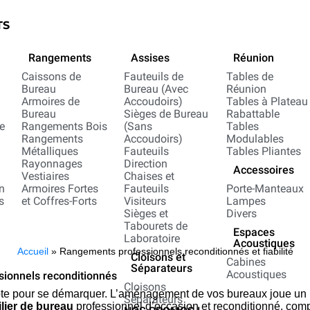
TS
Rangements
Assises
Réunion
e
Caissons de
Fauteuils de
Tables de
Bureau
Bureau (Avec
Réunion
Armoires de
Accoudoirs)
Tables à Plateau
Bureau
Sièges de Bureau
Rabattable
e
Rangements Bois
(Sans
Tables
Rangements
Accoudoirs)
Modulables
Métalliques
Fauteuils
Tables Pliantes
Rayonnages
Direction
Accessoires
Vestiaires
Chaises et
n
Armoires Fortes
Fauteuils
Porte-Manteaux
s
et Coffres-Forts
Visiteurs
Lampes
Sièges et
Divers
n
Tabourets de
Espaces
Laboratoire
Acoustiques
Accueil
»
Rangements professionnels reconditionnés et fiabilité
Cloisons et
Cabines
Séparateurs
Acoustiques
sionnels reconditionnés
Cloisons
te pour se démarquer. L’aménagement de vos bureaux joue un rôl
Séparateurs
lier de bureau
professionnel d’occasion et reconditionné, comp