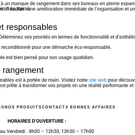
ce à un manque de rangement dans ses bureaux en pleine expans
mie au travail
s. Résultat : une amélioration immédiate de l’organisation et un
et responsables
éterminez vos priorités en termes de fonctionnalité et d’esthét
lier reconditionné pour une démarche éco-responsable.
ble est bien pensé pour son usage quotidien.
e rangement
rables est à portée de main. Visitez notre
site web
pour découvri
st prête à transformer vos projets en une réalité performante et
OS
NOS PRODUITS
CONTACT
# BONNES AFFAIRES
HORAIRES D’OUVERTURE :
au Vendredi : 8
h00 – 12h30, 13h30 – 17h00