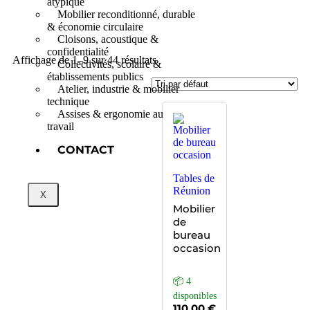
atypique
Mobilier reconditionné, durable
& économie circulaire
Cloisons, acoustique &
confidentialité
Affichage de 1–9 sur 44 résultats
Collectivités, scolaire &
établissements publics
Atelier, industrie & mobilier
technique
Assises & ergonomie au
travail
CONTACT
Tables de
Réunion
X
Mobilier
de
bureau
occasion
📦 4
disponibles
110,00
€