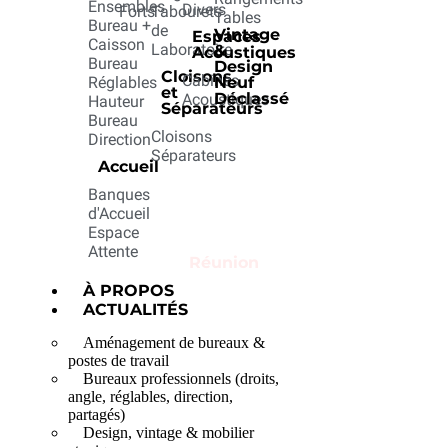
Ensembles
Divers
Forts
Tabourets
Tables
Bureau +
de
Vintage
Espaces
Caisson
Laboratoire
&
Acoustiques
Réunion
Bureau
Design
Cloisons
Cabines
Réglables
Neuf
et
Déclassé
Acoustiques
Hauteur
Séparateurs
Bureau
Cloisons
Direction
Séparateurs
Accueil
Banques
d'Accueil
Home
Espace
Produits
Attente
Réunion
À PROPOS
ACTUALITÉS
Aménagement de bureaux &
postes de travail
Bureaux professionnels (droits,
angle, réglables, direction,
partagés)
Design, vintage & mobilier