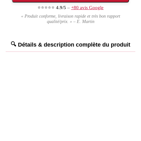
⭐⭐⭐⭐⭐
4.9/5
–
+80 avis Google
« Produit conforme, livraison rapide et très bon rapport
qualité/prix. » – E. Martin
Détails & description complète du produit