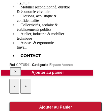
atypique
Mobilier reconditionné, durable
& économie circulaire
Cloisons, acoustique &
confidentialité
Collectivités, scolaire &
établissements publics
Atelier, industrie & mobilier
technique
Assises & ergonomie au
travail
CONTACT
Ref
CPT8541
Catégorie
Espace Attente
X
Ajouter au panier
1 en stock
-
+
Ajouter au Panier