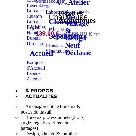
Atelier
Forts
Tabourets
Divers
Ensembles
de
Bureau +
Rangements
Espaces
Laboratoire
Chauffeuse
Caisson
Tables
Acoustiques
Cloisons
Bureau
Vintage
Réglables
et
&
Cabines
Hauteur
139,00
€
166,80
€
Séparateurs
HT
TTC
Acoustiques
Design
Bureau
Direction
Neuf
Cloisons
Séparateurs
Déclassé
Accueil
Banques
d'Accueil
Espace
Attente
À PROPOS
ACTUALITÉS
Aménagement de bureaux &
postes de travail
Bureaux professionnels (droits,
angle, réglables, direction,
partagés)
Design, vintage & mobilier