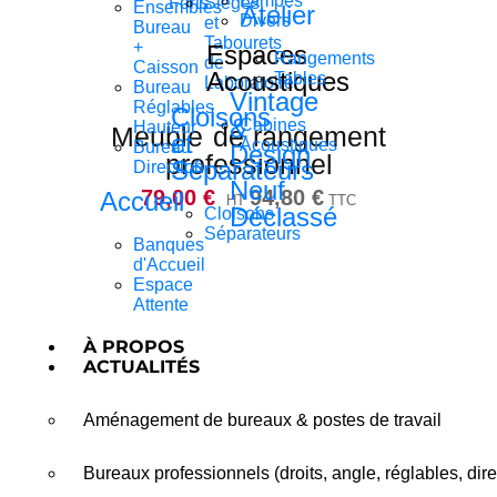
Lampes
Forts
Sièges
Ensembles
Atelier
Divers
et
Bureau
Tabourets
+
Espaces
Rangements
de
Caisson
Acoustiques
Tables
Laboratoire
Bureau
Vintage
Réglables
Cloisons
&
Cabines
Hauteur
Meuble de rangement
et
Acoustiques
Bureau
Design
professionnel
Séparateurs
Direction
Neuf
79,00
€
94,80
€
Accueil
HT
TTC
Déclassé
Cloisons
Séparateurs
Banques
d'Accueil
Espace
Attente
À PROPOS
ACTUALITÉS
Aménagement de bureaux & postes de travail
Bureaux professionnels (droits, angle, réglables, dire