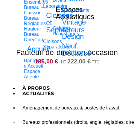
Divers
de
Ensembles
Laboratoire
Bureau +
Espaces
Rangements
Caisson
Cloisons
Acoustiques
Tables
Bureau
Vintage
et
Réglables
&
Séparateurs
Cabines
Hauteur
Acoustiques
Bureau
Design
Direction
Cloisons
Neuf
Séparateurs
Accueil
Fauteuil de direction occasion
Déclassé
185,00
€
Banques
222,00
€
HT
TTC
d'Accueil
Espace
Attente
À PROPOS
ACTUALITÉS
Aménagement de bureaux & postes de travail
Bureaux professionnels (droits, angle, réglables, dire