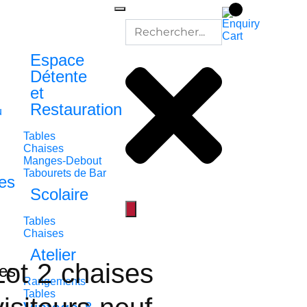
Espace
Détente
et
Restauration
u
Tables
Chaises
Manges-Debout
Tabourets de Bar
es
Scolaire
Tables
Chaises
Atelier
Lot 2 chaises
es
Rangements
Tables