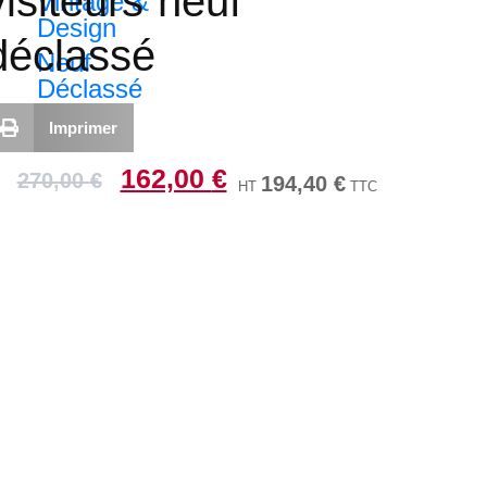
visiteurs neuf
Vintage &
Design
déclassé
Neuf
Déclassé
Imprimer
162,00
€
270,00
€
194,40
€
HT
TTC