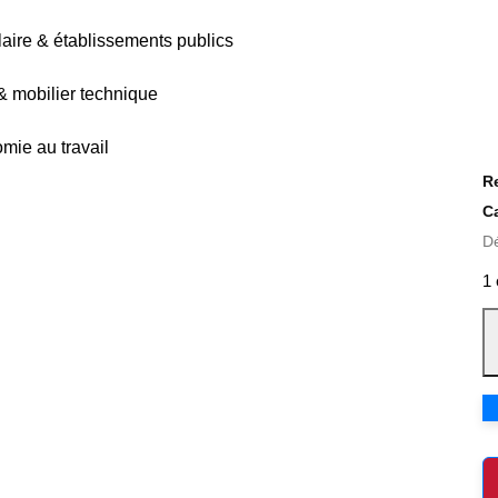
olaire & établissements publics
 & mobilier technique
mie au travail
R
C
D
1 