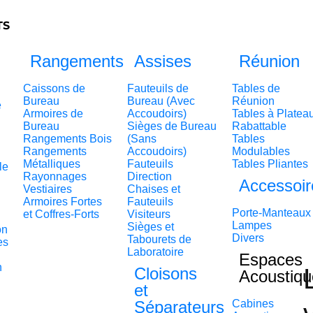
TS
Rangements
Assises
Réunion
Caissons de
Fauteuils de
Tables de
Bureau
Bureau (Avec
Réunion
e
Armoires de
Accoudoirs)
Tables à Platea
Bureau
Sièges de Bureau
Rabattable
Rangements Bois
(Sans
Tables
Rangements
Accoudoirs)
Modulables
Métalliques
Fauteuils
Tables Pliantes
le
Rayonnages
Direction
Accessoir
Vestiaires
Chaises et
Armoires Fortes
Fauteuils
Porte-Manteaux
et Coffres-Forts
Visiteurs
Lampes
Sièges et
on
Divers
Tabourets de
es
Laboratoire
Espaces
n
Cloisons
Acoustiqu
et
Séparateurs
Cabines