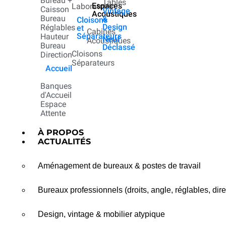
Bureau +
Tables
Espaces
Laboratoire
Caisson
Vintage
Acoustiques
Bureau
&
Cloisons
Design
Réglables
et
Cabines
Séparateurs
Hauteur
Neuf
Acoustiques
Bureau
Déclassé
Cloisons
Direction
Séparateurs
Accueil
Banques
d'Accueil
Espace
Attente
À PROPOS
ACTUALITÉS
Aménagement de bureaux & postes de travail
Bureaux professionnels (droits, angle, réglables, dire
Design, vintage & mobilier atypique