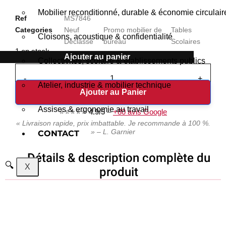
Mobilier reconditionné, durable & économie circulair
Ref
MS7846
Categories
Neuf
Promo mobilier de
Tables
,
,
Cloisons, acoustique & confidentialité
Déclassé
bureau
Scolaires
1 en stock
Ajouter au panier
Collectivités, scolaire & établissements publics
-
+
Atelier, industrie & mobilier technique
Ajouter au Panier
Assises & ergonomie au travail
⭐⭐⭐⭐⭐
4.9/5
–
+80 avis Google
« Livraison rapide, prix imbattable. Je recommande à 100 %.
» – L. Garnier
CONTACT
Détails & description complète du
X
produit