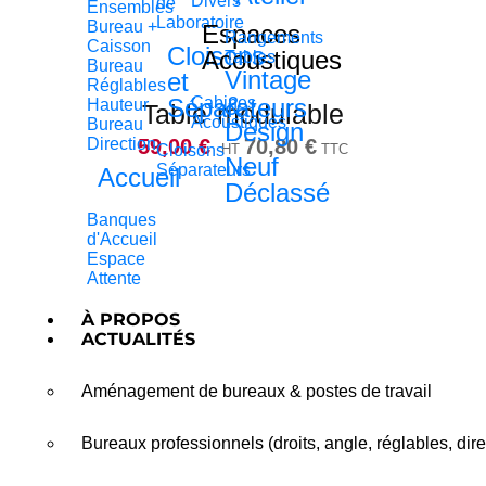
Divers
de
Ensembles
Laboratoire
Bureau +
Espaces
Rangements
Caisson
Cloisons
Acoustiques
Tables
Bureau
Vintage
et
Réglables
&
Séparateurs
Cabines
Hauteur
Table modulable
Acoustiques
Bureau
Design
59,00
€
Direction
70,80
€
Cloisons
HT
TTC
Neuf
Séparateurs
Accueil
Déclassé
Banques
d'Accueil
Espace
Attente
À PROPOS
ACTUALITÉS
Aménagement de bureaux & postes de travail
Bureaux professionnels (droits, angle, réglables, dire